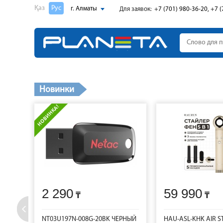
Қаз
Рус
г. Алматы
Для заявок:
+7 (701) 980-36-20, +7 (
Новинки
2 290
59 990
NT03U197N-008G-20BK ЧЕРНЫЙ
HAU-ASL-KHK AIR S