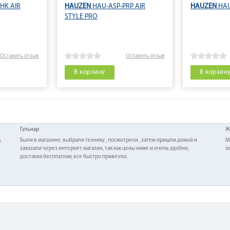
HK AIR
HAUZEN
HAU-ASP-PRP AIR
HAUZEN
HAU
STYLE PRO
Оставить отзыв
Оставить отзыв
В корзину
В корзин
Гульнар
Ж
,
Были в магазине, выбрали технику , посмотрели , затем пришли домой и
М
заказали через интернет магазин, так как цены ниже и очень удобно,
о
доставка бесплатная, все быстро привезли.