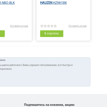
-NBO-BLK
HAUZEN
HZNH1BK
SHIVA
Оставить отзыв
Оставить отзыв
у
В корзину
В 
анна
ы давно работаем с Вами, хорошее обслуживание, все быстро и
перативно
Подпишитесь на новинки, акции: