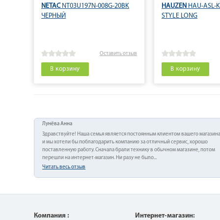
NETAC
NT03U197N-008G-20BK
HAUZEN
HAU-ASL-K
ЧЕРНЫЙ
STYLE LONG
Оставить отзыв
В корзину
В корзину
Лунёва Анна
Здравствуйте! Наша семья является постоянным клиентом вашего магазина
и мы хотели бы поблагодарить компанию за отличный сервис, хорошо
поставленную работу. Сначала брали технику в обычном магазине, потом
перешли на интернет-магазин. Ни разу не было...
Читать весь отзыв
Компания :
Интернет-магазин: