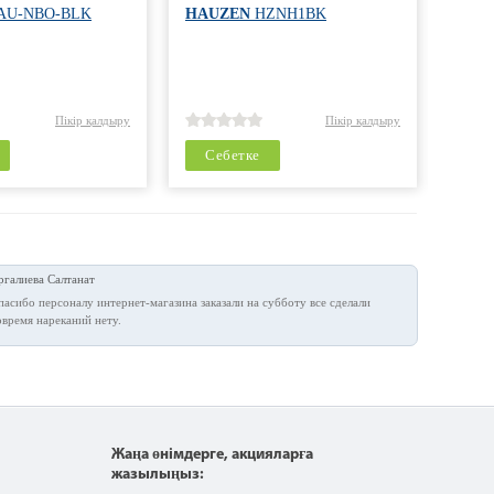
AU-NBO-BLK
HAUZEN
HZNH1BK
SHIV
Пікір қалдыру
Пікір қалдыру
Себетке
Се
ргалиева Салтанат
пасибо персоналу интернет-магазина заказали на субботу все сделали
овремя нареканий нету.
Жаңа өнімдерге, акцияларға
жазылыңыз: