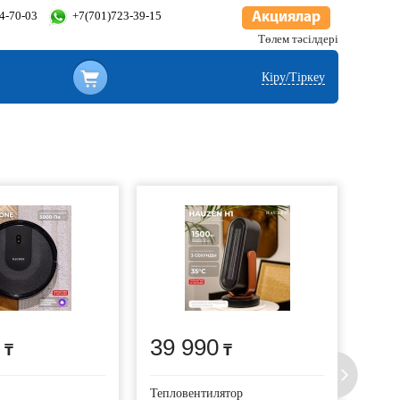
34-70-03
+7(701)723-39-15
Акциялар
Төлем тәсілдері
Кіру/Тіркеу
39 990
11
Тепловентилятор
Утюг