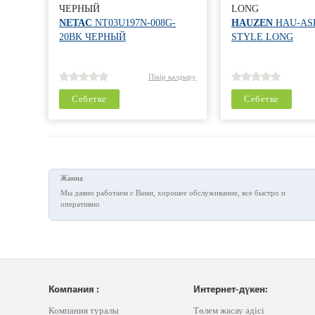
ЧЕРНЫЙ
LONG
NETAC
NT03U197N-008G-
HAUZEN
HAU-ASL
20BK ЧЕРНЫЙ
STYLE LONG
Пікір қалдыру
Себетке
Себетке
Жанна
Мы давно работаем с Вами, хорошее обслуживание, все быстро и
оперативно
Компания :
Интернет-дүкен:
Компания туралы
Төлем жасау әдісі