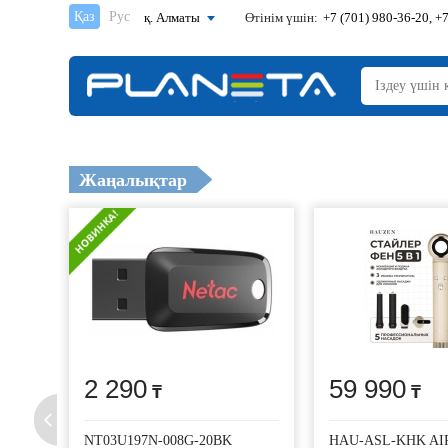
Қаз
Рус
қ. Алматы
Өтінім үшін:
+7 (701) 980-36-20, +7
Жаңалықтар
2 290
59 990
NT03U197N-008G-20BK
HAU-ASL-KHK AI