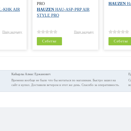
PRO
HAUZEN
H
-KHK AIR
HAUZEN
HAU-ASP-PRP AIR
STYLE PRO
Пікір қалдыру
Пікір қалдыру
Себетке
Себетке
Кайырлы Алмас Ержанович
Е
Времени вообще не было что бы мотаться по магазинам. Быстро зашел на
С
сайт и купил. Доставили вечером в этот же день. Спасибо за оперативность.
в