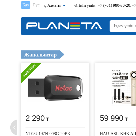
Қаз
Рус
қ. Алматы
Өтінім үшін:
+7 (701) 980-36-20, +7
Жаңалықтар
2 290
59 990
NT03U197N-008G-20BK
HAU-ASL-KHK AI