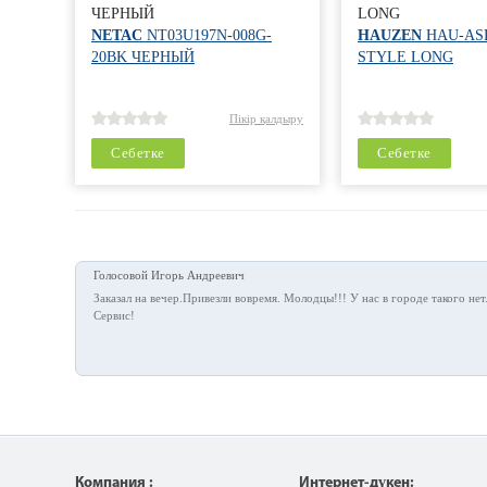
ЧЕРНЫЙ
LONG
NETAC
NT03U197N-008G-
HAUZEN
HAU-ASL
20BK ЧЕРНЫЙ
STYLE LONG
Пікір қалдыру
Себетке
Себетке
Голосовой Игорь Андреевич
Заказал на вечер.Привезли вовремя. Молодцы!!! У нас в городе такого нет
Сервис!
Компания :
Интернет-дүкен: