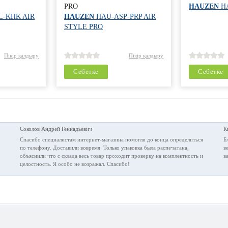
PRO
HAUZEN
H
-KHK AIR
HAUZEN
HAU-ASP-PRP AIR
STYLE PRO
Пікір қалдыру
Пікір қалдыру
Себетке
Себетке
Соколов Андрей Геннадьевич
К
.
Спасибо специалистам интернет-магазина помогли до конца определиться
Б
по телефону. Доставили вовремя. Только упаковка была распечатана,
в
объяснили что с склада весь товар проходит проверку на комплектность и
в
целостность. Я особо не возражал. Спасибо!