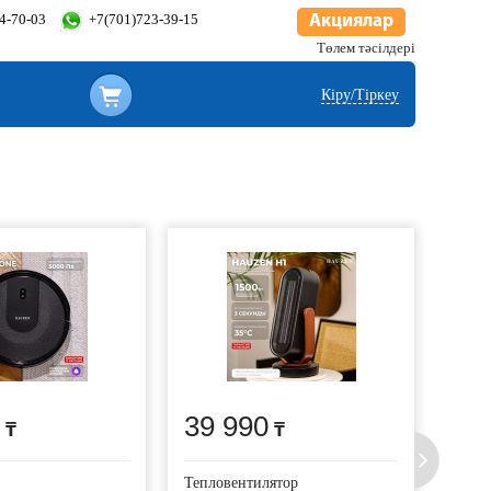
34-70-03
+7(701)723-39-15
Акциялар
Төлем тәсілдері
Кіру/Тіркеу
39 990
11
Тепловентилятор
Утюг