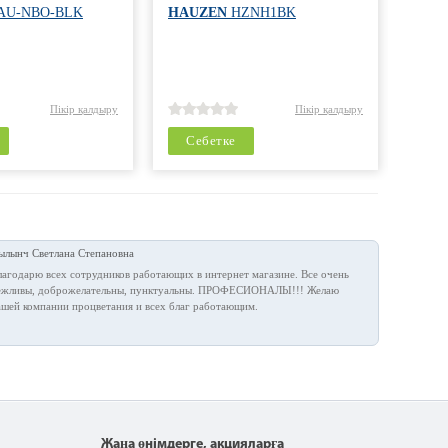
AU-NBO-BLK
HAUZEN
HZNH1BK
SHIV
Пікір қалдыру
Пікір қалдыру
Себетке
Се
ылынч Светлана Степановна
лагодарю всех сотрудников работающих в интернет магазине. Все очень
ежливы, доброжелательны, пунктуальны. ПРОФЕСИОНАЛЫ!!! Желаю
ашей компании процветания и всех благ работающим.
Жаңа өнімдерге, акцияларға