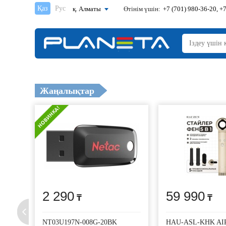
Қаз
Рус
қ. Алматы
Өтінім үшін:
+7 (701) 980-36-20, +7
Жаңалықтар
2 290
59 990
NT03U197N-008G-20BK
HAU-ASL-KHK AI