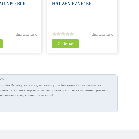
AU-NBO-BLK
HAUZEN
HZNH1BK
SHIV
Пікір қалдыру
Пікір қалдыру
Себетке
Се
етр
пасибо Вашему магазину, за технику , за быстрое обслуживание, т.к
еловек пожилой и ждать долго не привык, работники магазина проявили
онимание и оперативно обслужили!