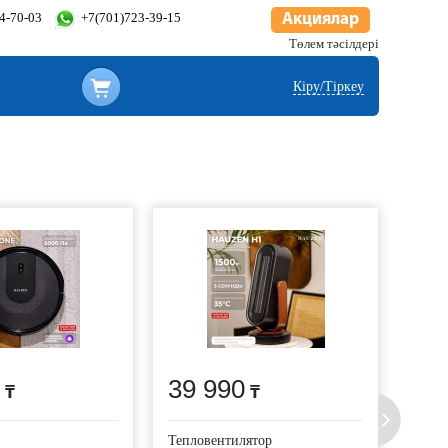
34-70-03
+7(701)723-39-15
Акциялар
Төлем тәсілдері
Кіру/Тіркеу
39 990
11
Тепловентилятор
Утюг