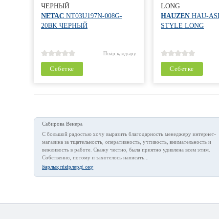
ЧЕРНЫЙ
LONG
NETAC
NT03U197N-008G-
HAUZEN
HAU-ASL
20BK ЧЕРНЫЙ
STYLE LONG
Пікір қалдыру
Себетке
Себетке
Сабирова Венера
С большой радостью хочу выразить благодарность менеджеру интернет-
магазина за тщательность, оперативность, учтивость, внимательность и
вежливость в работе. Скажу честно, была приятно удивлена всем этим.
Собственно, потому и захотелось написать...
Барлық пікірлерді оқу