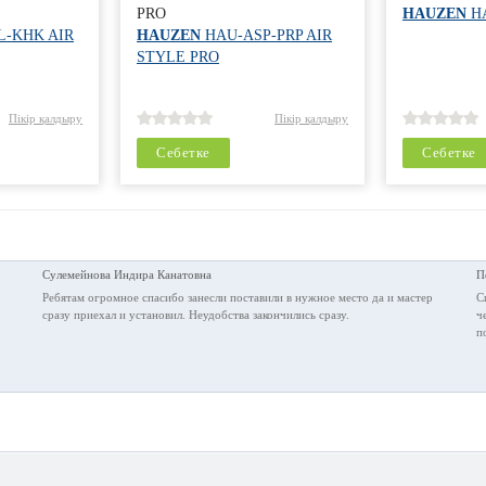
PRO
HAUZEN
H
-KHK AIR
HAUZEN
HAU-ASP-PRP AIR
STYLE PRO
Пікір қалдыру
Пікір қалдыру
Себетке
Себетке
Сулемейнова Индира Канатовна
П
Ребятам огромное спасибо занесли поставили в нужное место да и мастер
C
сразу приехал и установил. Неудобства закончились сразу.
ч
п