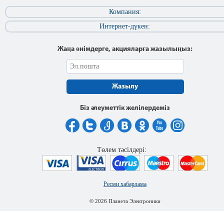
Компания:
Интернет-дүкен:
Жаңа өнімдерге, акцияларға жазылыңыз:
Жазылу
Біз әлеуметтік желілердеміз
Төлем тәсілдері:
Ресми хабарлама
© 2026 Планета Электроники