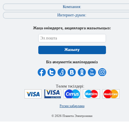
Компания:
Интернет-дүкен:
Жаңа өнімдерге, акцияларға жазылыңыз:
Жазылу
Біз әлеуметтік желілердеміз
Төлем тәсілдері:
Ресми хабарлама
© 2026 Планета Электроники