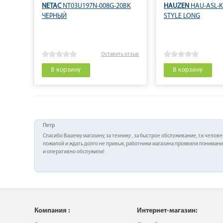
NETAC
NT03U197N-008G-20BK
HAUZEN
HAU-ASL-K
ЧЕРНЫЙ
STYLE LONG
Оставить отзыв
В корзину
В корзину
Петр
Cпасибо Вашему магазину, за технику , за быстрое обслуживание, т.к челове
пожилой и ждать долго не привык, работники магазина проявили пониман
и оперативно обслужили!
Компания :
Интернет-магазин: