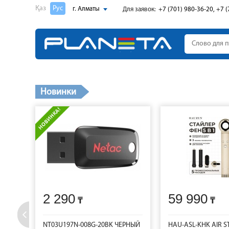
Қаз
Рус
г. Алматы
Для заявок:
+7 (701) 980-36-20, +7 (
Новинки
2 290
59 990
NT03U197N-008G-20BK ЧЕРНЫЙ
HAU-ASL-KHK AIR S