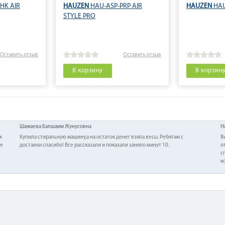
HK AIR
HAUZEN
HAU-ASP-PRP AIR
HAUZEN
HAU
STYLE PRO
Оставить отзыв
Оставить отзыв
В корзину
В корзин
Шажаева Балшаим Жунусовна
Н
к
Купила стиральную машину,а на остаток денег взяла весы. Ребятам с
В
ие
доставки спасибо! Все рассказали и показали заняло минут 10.
о
с
к