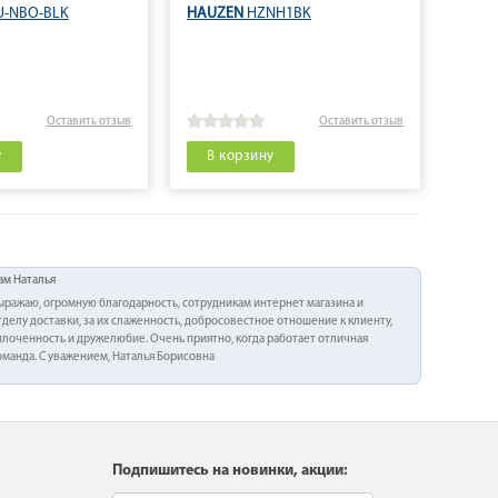
-NBO-BLK
HAUZEN
HZNH1BK
SHIVA
Оставить отзыв
Оставить отзыв
у
В корзину
В 
ам Наталья
ыражаю, огромную благодарность, сотрудникам интернет магазина и
тделу доставки, за их слаженность, добросовестное отношение к клиенту,
плоченность и дружелюбие. Очень приятно, когда работает отличная
оманда. С уважением, Наталья Борисовна
Подпишитесь на новинки, акции: