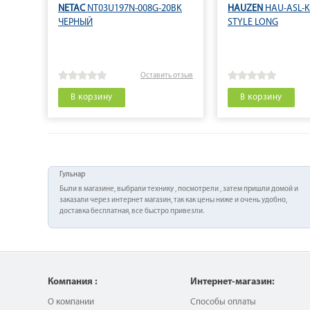
NETAC
NT03U197N-008G-20BK
HAUZEN
HAU-ASL-K
ЧЕРНЫЙ
STYLE LONG
Оставить отзыв
В корзину
В корзину
Гульнар
Были в магазине, выбрали технику , посмотрели , затем пришли домой и
заказали через интернет магазин, так как цены ниже и очень удобно,
доставка бесплатная, все быстро привезли.
Компания :
Интернет-магазин:
О компании
Способы оплаты