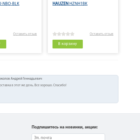
-NBO-BLK
HAUZEN
HZNH1BK
SHIVA
Оставить отзыв
Оставить отзыв
у
В корзину
В 
околов Андрей Геннадьевич
оставка в этот же день. Все хорошо. Спасибо!
Подпишитесь на новинки, акции: