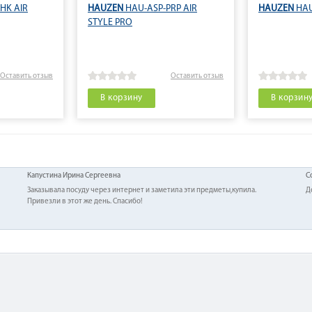
HK AIR
HAUZEN
HAU-ASP-PRP AIR
HAUZEN
HAU
STYLE PRO
Оставить отзыв
Оставить отзыв
В корзину
В корзин
Капустина Ирина Сергеевна
С
Заказывала посуду через интернет и заметила эти предметы,купила.
Д
Привезли в этот же день. Спасибо!