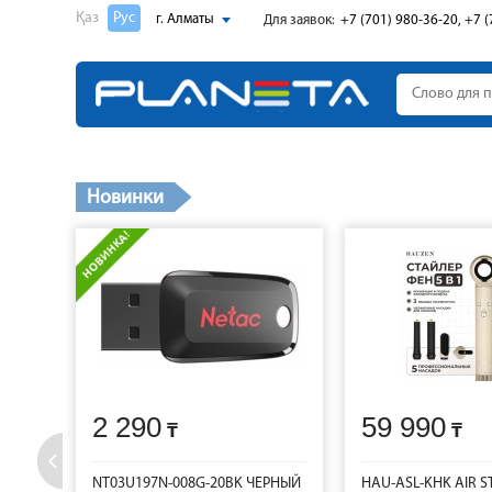
Қаз
Рус
г. Алматы
Для заявок:
+7 (701) 980-36-20, +7 (
Новинки
2 290
59 990
NT03U197N-008G-20BK ЧЕРНЫЙ
HAU-ASL-KHK AIR S