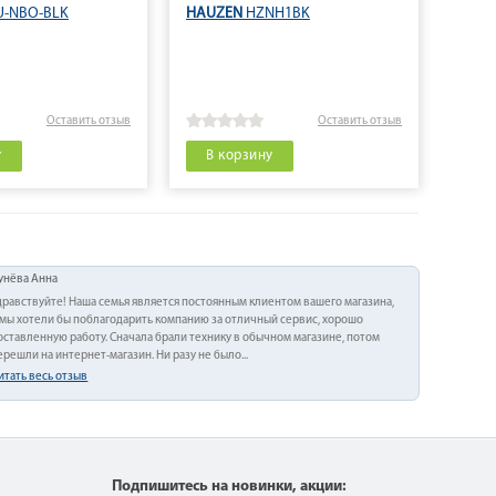
-NBO-BLK
HAUZEN
HZNH1BK
SHIVA
Оставить отзыв
Оставить отзыв
у
В корзину
В 
унёва Анна
дравствуйте! Наша семья является постоянным клиентом вашего магазина,
 мы хотели бы поблагодарить компанию за отличный сервис, хорошо
оставленную работу. Сначала брали технику в обычном магазине, потом
ерешли на интернет-магазин. Ни разу не было...
итать весь отзыв
Подпишитесь на новинки, акции: