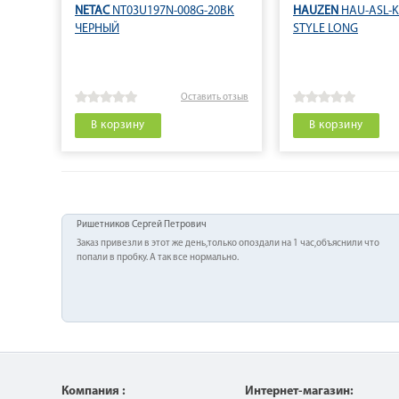
NETAC
NT03U197N-008G-20BK
HAUZEN
HAU-ASL-K
ЧЕРНЫЙ
STYLE LONG
Оставить отзыв
В корзину
В корзину
Ришетников Сергей Петрович
Заказ привезли в этот же день,только опоздали на 1 час,объяснили что
попали в пробку. А так все нормально.
Компания :
Интернет-магазин: