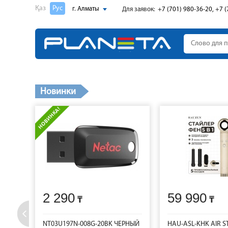
Қаз
Рус
г. Алматы
Для заявок:
+7 (701) 980-36-20, +7 (
Новинки
2 290
59 990
NT03U197N-008G-20BK ЧЕРНЫЙ
HAU-ASL-KHK AIR S