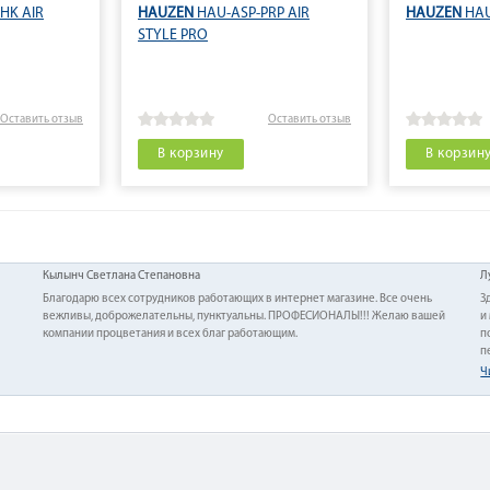
HK AIR
HAUZEN
HAU-ASP-PRP AIR
HAUZEN
HAU
STYLE PRO
Оставить отзыв
Оставить отзыв
В корзину
В корзин
Кылынч Светлана Степановна
Л
Благодарю всех сотрудников работающих в интернет магазине. Все очень
З
вежливы, доброжелательны, пунктуальны. ПРОФЕСИОНАЛЫ!!! Желаю вашей
и
компании процветания и всех благ работающим.
п
п
Ч