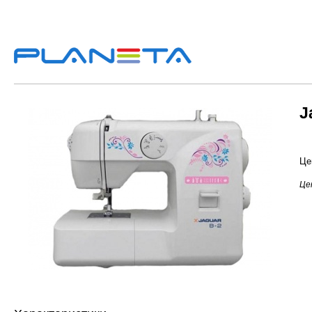
J
Це
Це