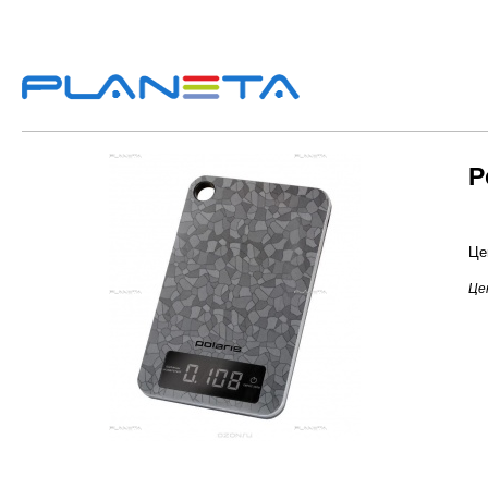
P
Це
Це