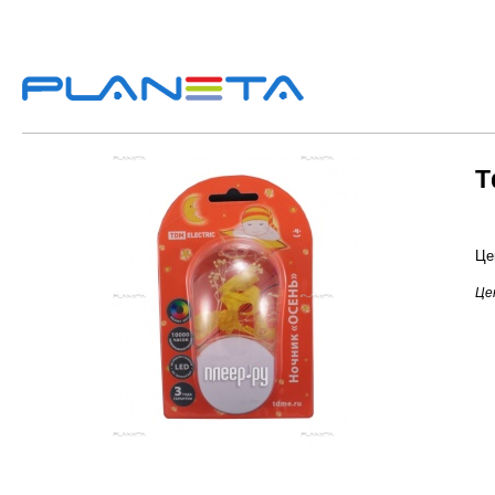
T
Це
Цен