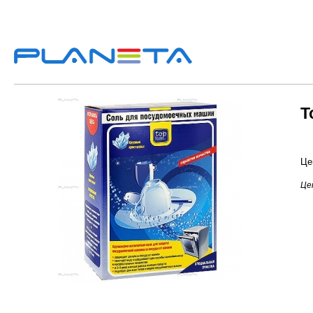
T
Це
Цен