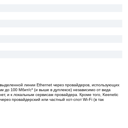
о выделенной линии Ethernet через провайдеров, использующих
м до 100 Мбит/с* (и выше в дуплексе) независимо от вида
ет, и к локальным сервисам провайдера. Кроме того, Keenetic
ерез провайдерский или частный хот-спот Wi-Fi (в так