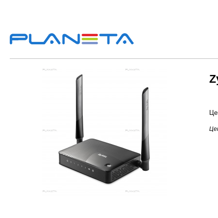
Z
Це
Це