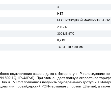
4
НЕТ
БЕСПРОВОДНОЙ МАРШРУТИЗАТОР
2.4GHZ
300 МБИТ/С
0,2 КГ
140 Х 110 Х 30 ММ
удобного подключения вашего дома к Интернету и IP-телевидению п
N 802.1Q, IPv4/IPv6). При этом он дает полную скорость по тарифа
Duo и TV Port позволяют получить одновременно доступ и в Интерн
одем или провайдерский PON-терминал с портом Ethernet, а также ч