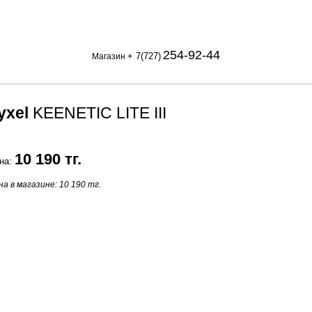
254-92-44
+ 7(727)
Магазин
yxel
KEENETIC LITE III
10 190 тг.
на:
на в магазине: 10 190 тг.