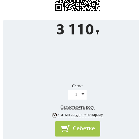
3 110
Саны:
1
Салыстыруға қосу
Сатып алуды жоспарлау
Себетке