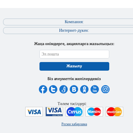
Компания:
Интернет-дүкен:
Жаңа өнімдерге, акцияларға жазылыңыз:
Жазылу
Біз әлеуметтік желілердеміз
Төлем тәсілдері:
Ресми хабарлама