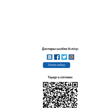
Достарыңызбен бөлісу:
Хатпен жіберу
Тауарға сілтеме: