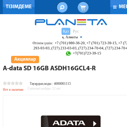
ТІЗІМДЕМЕ
МЕ
Қаз
Рус
қ. Алматы
Өтінім үшін:
+7 (701) 980-36-20, +7 (701) 723-39-15, +7 (7
293-93-93, (727) 233-03-03, (727) 234-70-04, (727) 234-70
+7(701)723-39-15
Акциялар
A-data SD 16GB ASDH16GCL4-R
Тауардың коды : 4000001115
Сатылып қойды:
12
шт
Нет в наличии