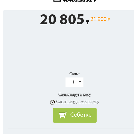
20 805
21 900
Саны:
1
Салыстыруға қосу
Сатып алуды жоспарлау
Себетке