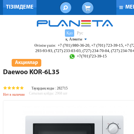
ТІЗІМДЕМЕ
МЕ
Қаз
Рус
қ. Алматы
Өтінім үшін:
+7 (701) 980-36-20, +7 (701) 723-39-15, +7 (7
293-93-93, (727) 233-03-03, (727) 234-70-04, (727) 234-70
+7(701)723-39-15
Акциялар
Daewoo KOR-6L35
Тауардың коды : 282715
Сатылып қойды:
2968
шт
Нет в наличии