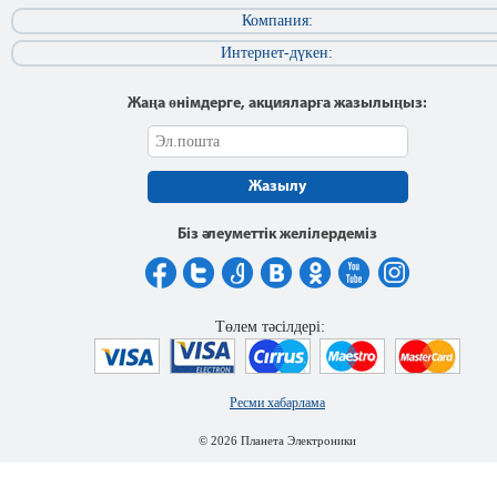
Компания:
Интернет-дүкен:
Жаңа өнімдерге, акцияларға жазылыңыз:
Жазылу
Біз әлеуметтік желілердеміз
Төлем тәсілдері:
Ресми хабарлама
© 2026 Планета Электроники