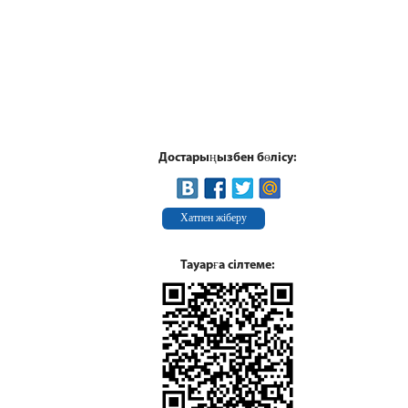
Достарыңызбен бөлісу:
Хатпен жіберу
Тауарға сілтеме: