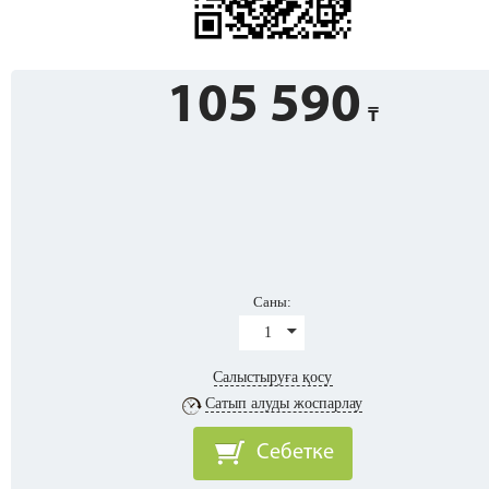
105 590
Саны:
1
Салыстыруға қосу
Сатып алуды жоспарлау
Себетке