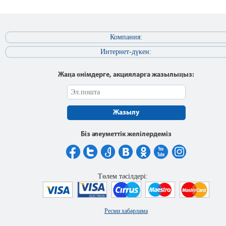
Компания:
Интернет-дүкен:
Жаңа өнімдерге, акцияларға жазылыңыз:
Жазылу
Біз әлеуметтік желілердеміз
Төлем тәсілдері:
Ресми хабарлама