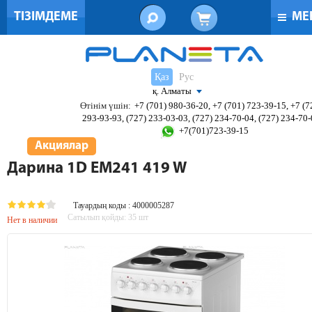
ТІЗІМДЕМЕ
МЕ
Қаз
Рус
қ. Алматы
Өтінім үшін:
+7 (701) 980-36-20, +7 (701) 723-39-15, +7 (7
293-93-93, (727) 233-03-03, (727) 234-70-04, (727) 234-70
+7(701)723-39-15
Акциялар
Дарина 1D EM241 419 W
Тауардың коды : 4000005287
Сатылып қойды:
35
шт
Нет в наличии