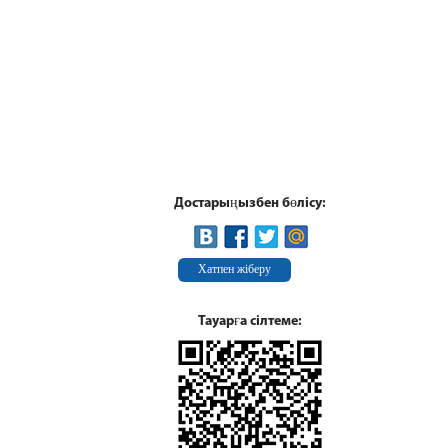
Достарыңызбен бөлісу:
Хатпен жіберу
Тауарға сілтеме: