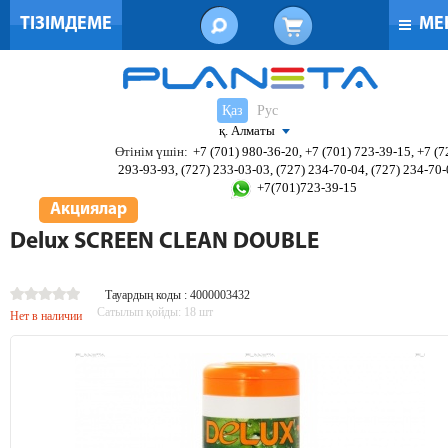
ТІЗІМДЕМЕ
МЕ
Қаз
Рус
қ. Алматы
Өтінім үшін:
+7 (701) 980-36-20, +7 (701) 723-39-15, +7 (7
293-93-93, (727) 233-03-03, (727) 234-70-04, (727) 234-70
+7(701)723-39-15
Акциялар
Delux SCREEN CLEAN DOUBLE
Тауардың коды : 4000003432
Сатылып қойды:
18
шт
Нет в наличии