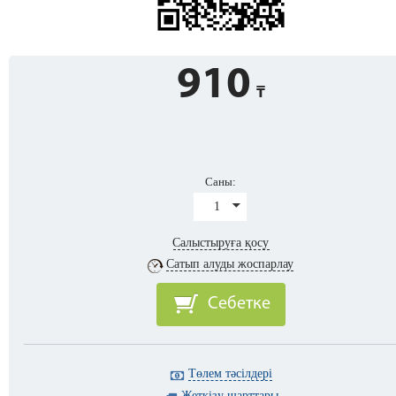
910
Саны:
1
Салыстыруға қосу
Сатып алуды жоспарлау
Себетке
Төлем тәсілдері
Жеткізу шарттары