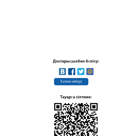
Достарыңызбен бөлісу:
Хатпен жіберу
Тауарға сілтеме: