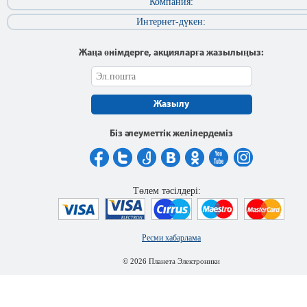
Компания:
Интернет-дүкен:
Жаңа өнімдерге, акцияларға жазылыңыз:
Жазылу
Біз әлеуметтік желілердеміз
Төлем тәсілдері:
Ресми хабарлама
© 2026 Планета Электроники