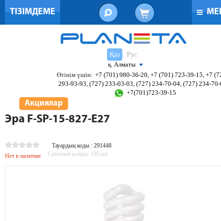
ТІЗІМДЕМЕ
МЕ
Қаз
Рус
қ. Алматы
Өтінім үшін:
+7 (701) 980-36-20, +7 (701) 723-39-15, +7 (7
293-93-93, (727) 233-03-03, (727) 234-70-04, (727) 234-70
+7(701)723-39-15
Акциялар
Эра F-SP-15-827-E27
Тауардың коды : 291448
Сатылып қойды:
193
шт
Нет в наличии