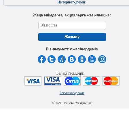
Интернет-дүкен:
Жаңа өнімдерге, акцияларға жазылыңыз:
Жазылу
Біз әлеуметтік желілердеміз
Төлем тәсілдері:
Ресми хабарлама
© 2026 Планета Электроники