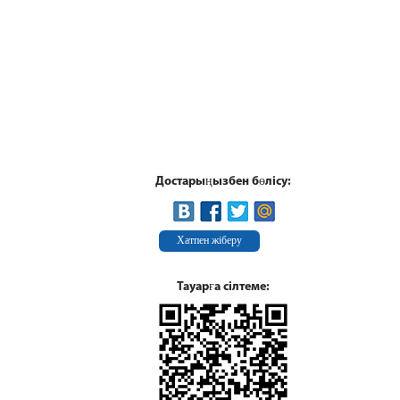
Достарыңызбен бөлісу:
Хатпен жіберу
Тауарға сілтеме: