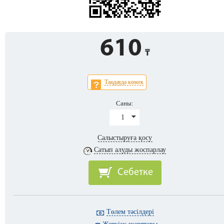
610
Таңдауда көмек
Саны:
1
Салыстыруға қосу
Сатып алуды жоспарлау
Себетке
Төлем тәсілдері