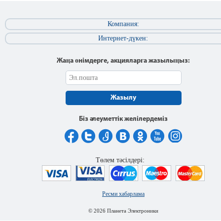
Компания:
Интернет-дүкен:
Жаңа өнімдерге, акцияларға жазылыңыз:
Жазылу
Біз әлеуметтік желілердеміз
Төлем тәсілдері:
Ресми хабарлама
© 2026 Планета Электроники