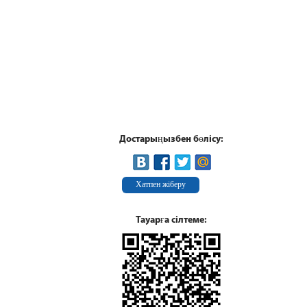
Достарыңызбен бөлісу:
Хатпен жіберу
Тауарға сілтеме: