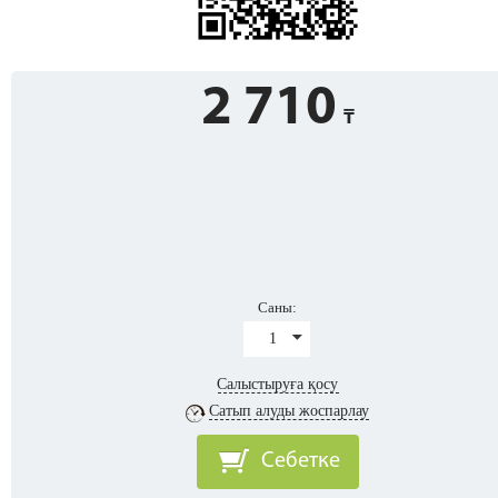
2 710
Саны:
1
Салыстыруға қосу
Сатып алуды жоспарлау
Себетке