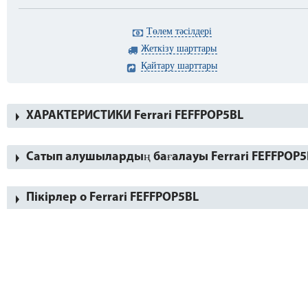
Төлем тәсілдері
Жеткізу шарттары
Қайтару шарттары
ХАРАКТЕРИСТИКИ Ferrari FEFFPOP5BL
Сатып алушылардың бағалауы Ferrari FEFFPOP5
Пікірлер о Ferrari FEFFPOP5BL