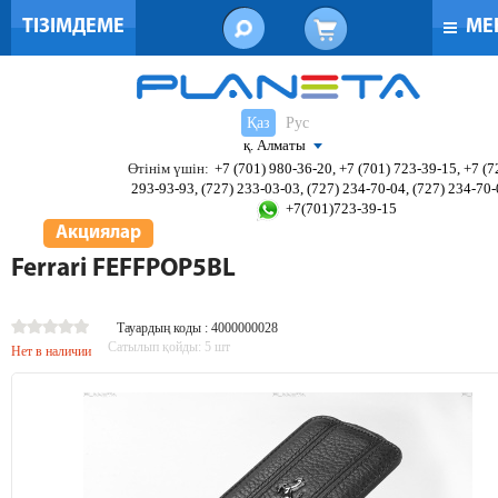
ТІЗІМДЕМЕ
МЕ
Қаз
Рус
қ. Алматы
Өтінім үшін:
+7 (701) 980-36-20, +7 (701) 723-39-15, +7 (7
293-93-93, (727) 233-03-03, (727) 234-70-04, (727) 234-70
+7(701)723-39-15
Акциялар
Ferrari FEFFPOP5BL
Тауардың коды : 4000000028
Сатылып қойды:
5
шт
Нет в наличии