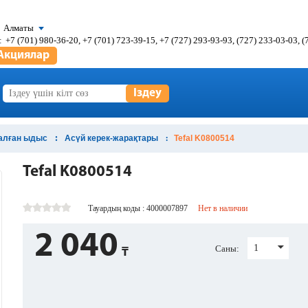
Алматы
:
+7 (701) 980-36-20, +7 (701) 723-39-15, +7 (727) 293-93-93, (727) 233-03-03, 
Акциялар
Іздеу
налған ыдыс
Асүй керек-жарақтары
Tefal K0800514
Tefal K0800514
Тауардың коды : 4000007897
Нет в наличии
2 040
1
Саны: