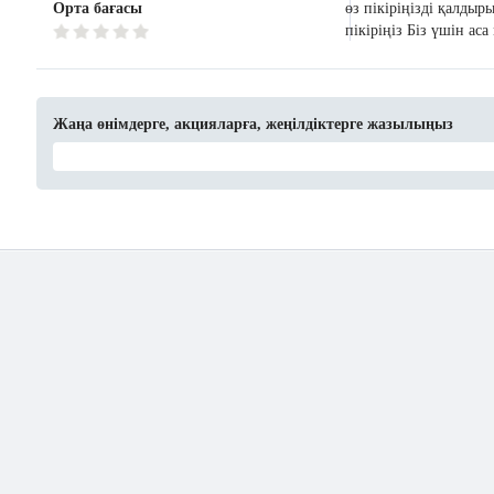
Орта бағасы
өз пікіріңізді қалдыр
пікіріңіз Біз үшін ас
Жаңа өнімдерге, акцияларға, жеңілдіктерге жазылыңыз