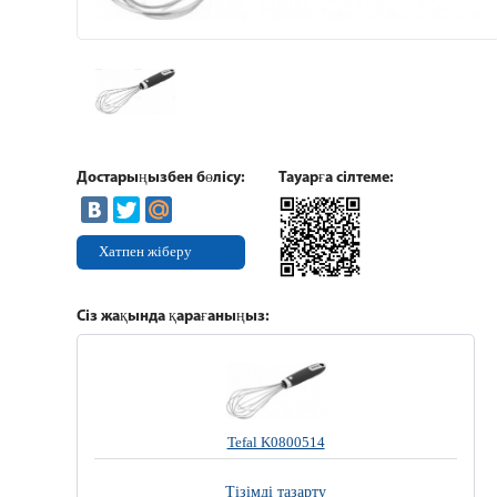
Достарыңызбен бөлісу:
Тауарға сілтеме:
Хатпен жіберу
Сіз жақында қарағаныңыз:
Tefal K0800514
Тізімді тазарту