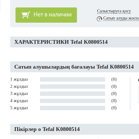
Салыстыруға қосу
Нет в наличии
Сатып алуды жосп
ХАРАКТЕРИСТИКИ Tefal K0800514
Сатып алушылардың бағалауы Tefal K0800514
1 жұлдыз
(0)
2 жұлдыз
(0)
3 жұлдыз
(0)
4 жұлдыз
(0)
5 жұлдыз
(0)
Пікірлер о Tefal K0800514