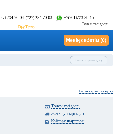
(727) 234-70-04, (727) 234-70-03
+7(701)723-39-15
Төлем тәсілдері
Кіру/Тіркеу
Менің себетім
(0)
Салыстыруға қосу
Баспаға арналған нұсқа
Төлем тәсілдері
Жеткізу шарттары
Қайтару шарттары