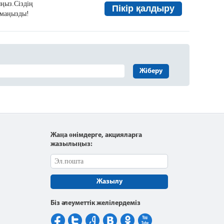
ыңыз.Сіздің
Пікір қалдыру
а маңызды!
Жіберу
Жаңа өнімдерге, акцияларға
жазылыңыз:
Жазылу
Біз әлеуметтік желілердеміз