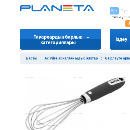
Қаз
Рус
Өтінім үшін
Тауарлардың барлық
Іздеу
категориялары
Басты
Ас үйге арналған ыдыс аяқтар
Әзірлеуге ар