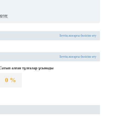
арлау
Беттің жоғарғы бөлігіне өту
Беттің жоғарғы бөлігіне өту
Сатып алған тұлғалар ұсынады
0 %