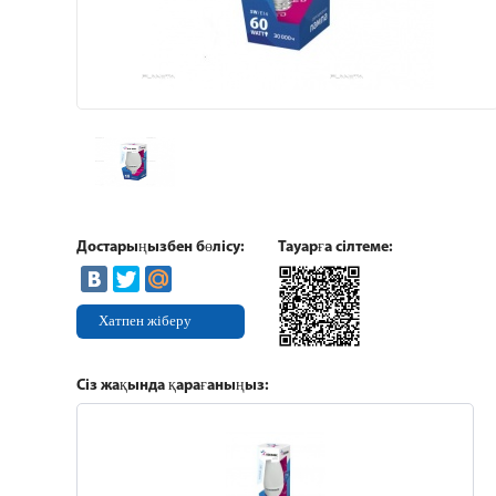
Достарыңызбен бөлісу:
Тауарға сілтеме:
Хатпен жіберу
Сіз жақында қарағаныңыз: