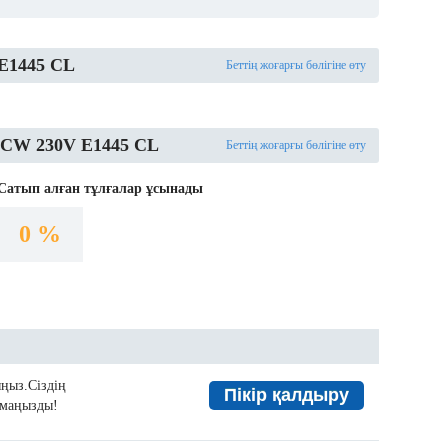
E1445 CL
Беттің жоғарғы бөлігіне өту
 CW 230V E1445 CL
Беттің жоғарғы бөлігіне өту
Сатып алған тұлғалар ұсынады
0 %
ыңыз.Сіздің
Пікір қалдыру
а маңызды!