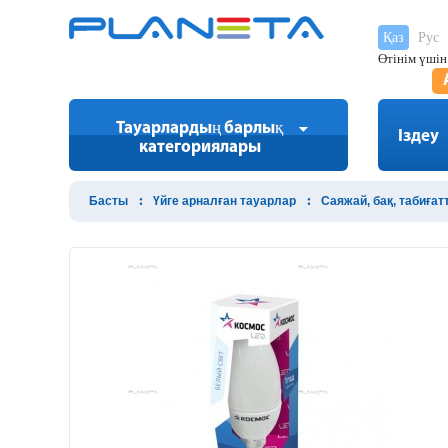
Қаз
Рус
Өтінім үшін
Тауарлардың барлық
Іздеу
категориялары
Басты
Үйге арналған тауарлар
Саяжай, бақ, табиға