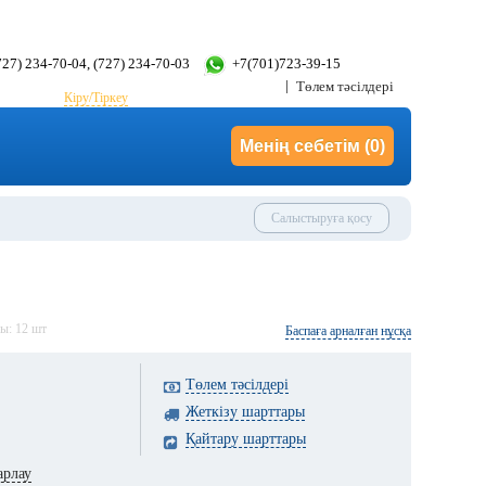
(727) 234-70-04, (727) 234-70-03
+7(701)723-39-15
Төлем тәсілдері
Кіру/Тіркеу
Менің себетім
(0)
Салыстыруға қосу
ды:
12
шт
Баспаға арналған нұсқа
Төлем тәсілдері
Жеткізу шарттары
Қайтару шарттары
арлау