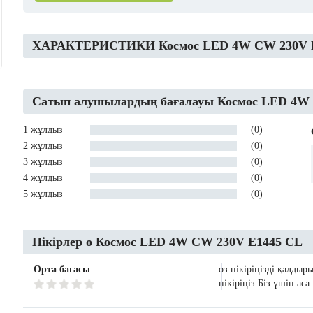
ХАРАКТЕРИСТИКИ Космос LED 4W CW 230V 
Сатып алушылардың бағалауы Космос LED 4W
1 жұлдыз
(0)
2 жұлдыз
(0)
3 жұлдыз
(0)
4 жұлдыз
(0)
5 жұлдыз
(0)
Пікірлер о Космос LED 4W CW 230V E1445 CL
Орта бағасы
өз пікіріңізді қалдыр
пікіріңіз Біз үшін ас