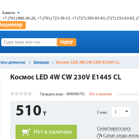
Алматы
:
+7 (701) 980-36-20, +7 (701) 723-39-15, +7 (727) 293-93-93, (727) 233-03-03, 
Акциялар
Іздеу
ттағы демалыс
Шамдар
Космос LED 4W CW 230V E1445 CL
Космос LED 4W CW 230V E1445 CL
Тауардың коды : 4000006792
Нет в наличии
Сатылып қой
510
1
Саны:
Салыстыруға қосу
Нет в наличии
Сатып алуды жосп