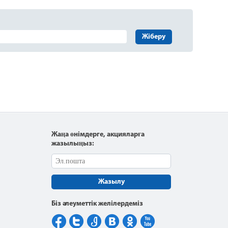
Жіберу
Жаңа өнімдерге, акцияларға
жазылыңыз:
Жазылу
Біз әлеуметтік желілердеміз