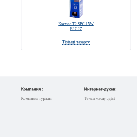
Космос T2 SPC 15W
E27 27
Тізімді тазарту
Компания :
Интернет-дүкен:
Компания туралы
Төлем жасау әдісі