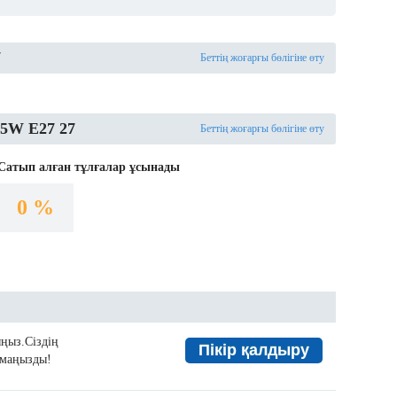
7
Беттің жоғарғы бөлігіне өту
5W E27 27
Беттің жоғарғы бөлігіне өту
Сатып алған тұлғалар ұсынады
0 %
ыңыз.Сіздің
Пікір қалдыру
а маңызды!