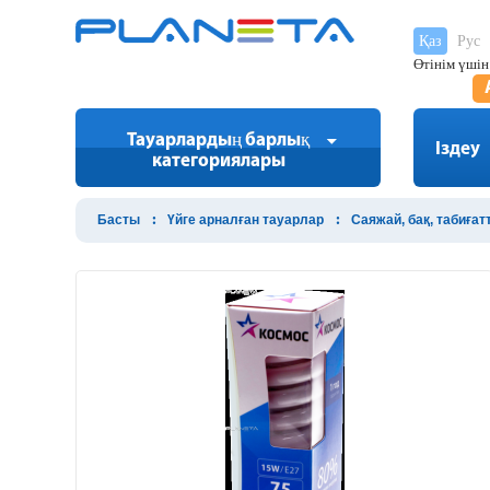
Қаз
Рус
Өтінім үшін
Тауарлардың барлық
Іздеу
категориялары
Басты
Үйге арналған тауарлар
Саяжай, бақ, табиға