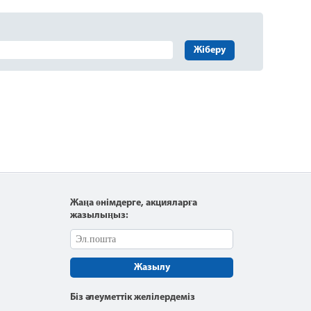
Жіберу
Жаңа өнімдерге, акцияларға
жазылыңыз:
Жазылу
Біз әлеуметтік желілердеміз