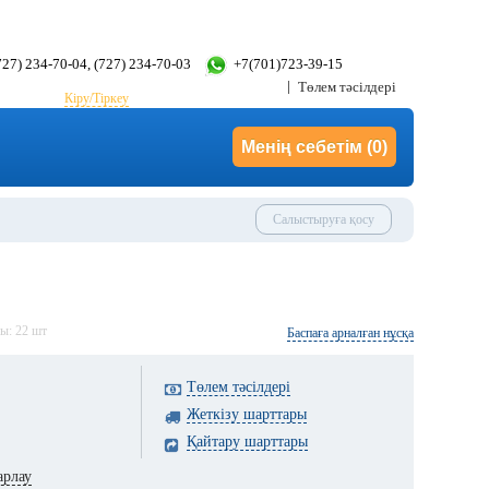
(727) 234-70-04, (727) 234-70-03
+7(701)723-39-15
Төлем тәсілдері
Кіру/Тіркеу
Менің себетім
(0)
Салыстыруға қосу
ды:
22
шт
Баспаға арналған нұсқа
Төлем тәсілдері
Жеткізу шарттары
Қайтару шарттары
арлау