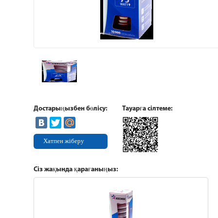
Достарыңызбен бөлісу:
Тауарға сілтеме:
Хатпен жіберу
Сіз жақында қарағаныңыз: