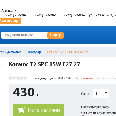
Алматы
:
+7 (701) 980-36-20, +7 (701) 723-39-15, +7 (727) 293-93-93, (727) 233-03-03, 
Акциялар
Іздеу
ттағы демалыс
Шамдар
Космос T2 SPC 15W E27 27
Космос T2 SPC 15W E27 27
Тауардың коды : 4000006779
Нет в наличии
Сатылып қой
430
1
Саны:
Салыстыруға қосу
Нет в наличии
Сатып алуды жосп