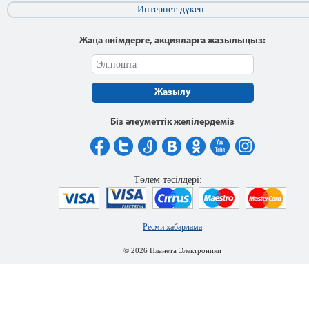
Интернет-дүкен:
Жаңа өнімдерге, акцияларға жазылыңыз:
Жазылу
Біз әлеуметтік желілердеміз
Төлем тәсілдері:
Ресми хабарлама
© 2026 Планета Электроники