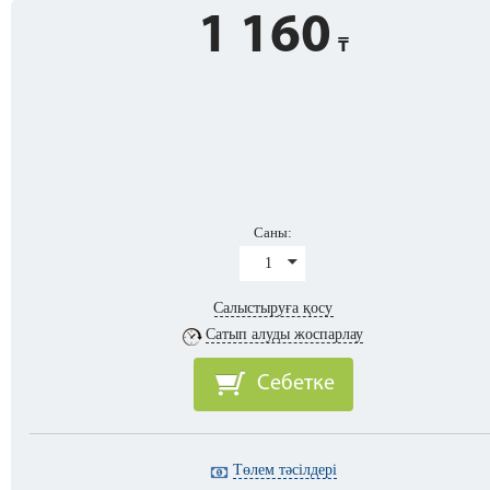
1 160
Саны:
1
Салыстыруға қосу
Сатып алуды жоспарлау
Себетке
Төлем тәсілдері