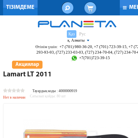
ТІЗІМДЕМЕ
МЕ
Қаз
Рус
қ. Алматы
Өтінім үшін:
+7 (701) 980-36-20, +7 (701) 723-39-15, +7 (7
293-93-93, (727) 233-03-03, (727) 234-70-04, (727) 234-70
+7(701)723-39-15
Акциялар
Lamart LT 2011
Тауардың коды : 4000000919
Сатылып қойды:
80
шт
Нет в наличии