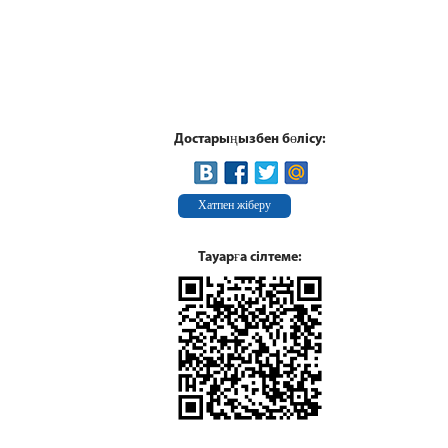
Достарыңызбен бөлісу:
Хатпен жіберу
Тауарға сілтеме: