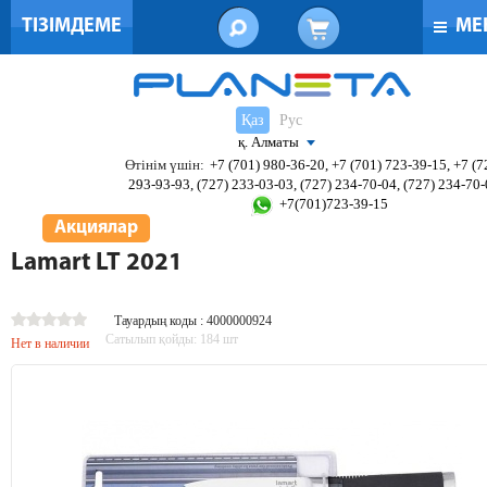
ТІЗІМДЕМЕ
МЕ
Қаз
Рус
қ. Алматы
Өтінім үшін:
+7 (701) 980-36-20, +7 (701) 723-39-15, +7 (7
293-93-93, (727) 233-03-03, (727) 234-70-04, (727) 234-70
+7(701)723-39-15
Акциялар
Lamart LT 2021
Тауардың коды : 4000000924
Сатылып қойды:
184
шт
Нет в наличии