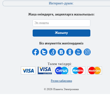
Интернет-дүкен:
Жаңа өнімдерге, акцияларға жазылыңыз:
Жазылу
Біз әлеуметтік желілердеміз
Төлем тәсілдері:
Ресми хабарлама
© 2026 Планета Электроники