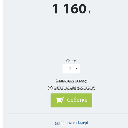
1 160
Саны:
1
Салыстыруға қосу
Сатып алуды жоспарлау
Себетке
Төлем тәсілдері