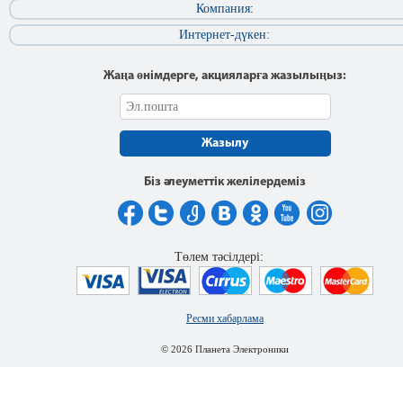
Компания:
Интернет-дүкен:
Жаңа өнімдерге, акцияларға жазылыңыз:
Жазылу
Біз әлеуметтік желілердеміз
Төлем тәсілдері:
Ресми хабарлама
© 2026 Планета Электроники