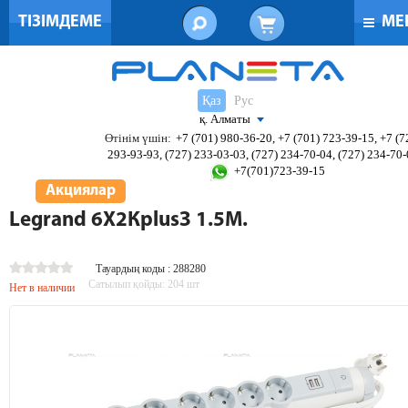
ТІЗІМДЕМЕ
МЕ
Қаз
Рус
қ. Алматы
Өтінім үшін:
+7 (701) 980-36-20, +7 (701) 723-39-15, +7 (7
293-93-93, (727) 233-03-03, (727) 234-70-04, (727) 234-70
+7(701)723-39-15
Акциялар
Legrand 6X2КplusЗ 1.5М.
Тауардың коды : 288280
Сатылып қойды:
204
шт
Нет в наличии