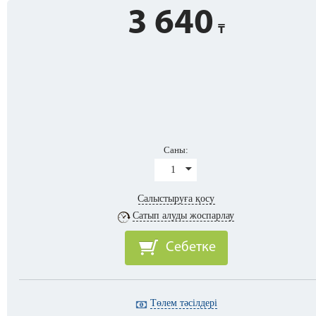
3 640
Саны:
1
Салыстыруға қосу
Сатып алуды жоспарлау
Себетке
Төлем тәсілдері