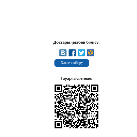
Достарыңызбен бөлісу:
Хатпен жіберу
Тауарға сілтеме: