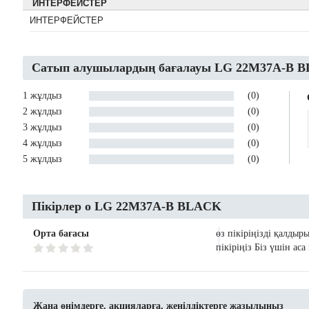
ИНТЕРФЕЙСТЕР
ИНТЕРФЕЙСТЕР
Сатып алушылардың бағалауы LG 22M37A-B 
1 жұлдыз
(0)
2 жұлдыз
(0)
3 жұлдыз
(0)
4 жұлдыз
(0)
5 жұлдыз
(0)
Пікірлер о LG 22M37A-B BLACK
Орта бағасы
өз пікіріңізді қалдыр
пікіріңіз Біз үшін ас
Жаңа өнімдерге, акцияларға, жеңілдіктерге жазылыңыз