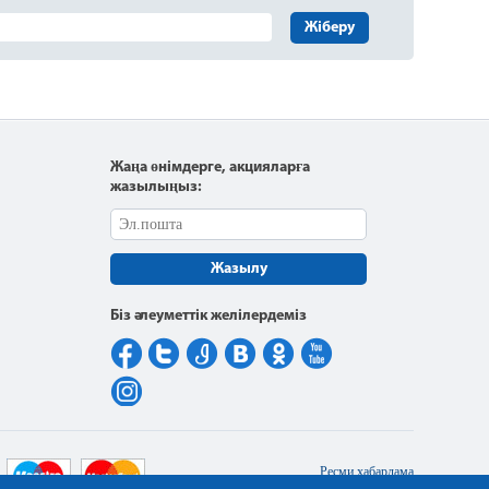
Жіберу
Жаңа өнімдерге, акцияларға
жазылыңыз:
Жазылу
Біз әлеуметтік желілердеміз
Ресми хабарлама