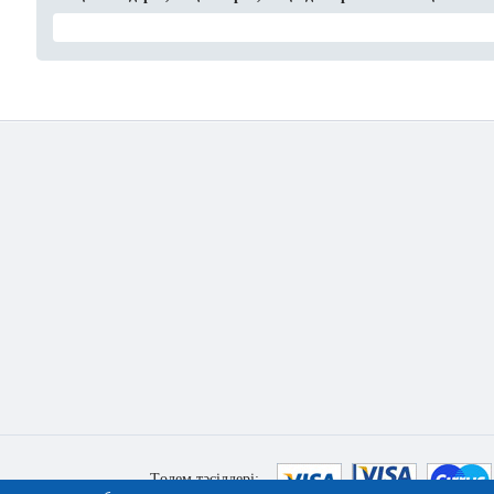
Төлем тәсілдері: