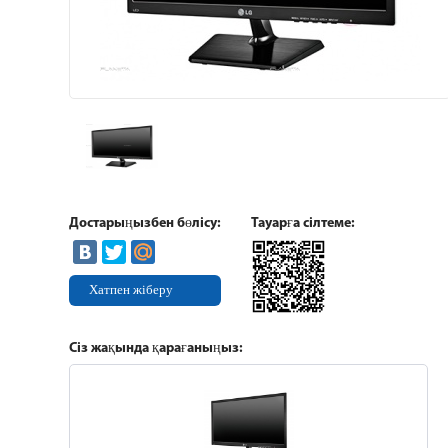
Достарыңызбен бөлісу:
Тауарға сілтеме:
Хатпен жіберу
Сіз жақында қарағаныңыз: