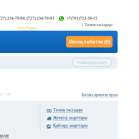
(727) 234-70-04, (727) 234-70-03
+7(701)723-39-15
Төлем тәсілдері
Кіру/Тіркеу
Менің себетім
(0)
Салыстыруға қосу
ды:
5
шт
Баспаға арналған нұсқа
Төлем тәсілдері
Жеткізу шарттары
Қайтару шарттары
арлау