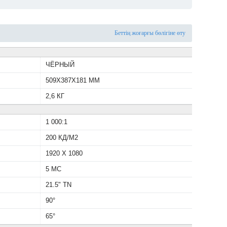
Беттің жоғарғы бөлігіне өту
ЧЁРНЫЙ
509X387X181 ММ
2,6 КГ
1 000:1
200 КД/М2
1920 X 1080
5 МС
21.5" TN
90°
65°