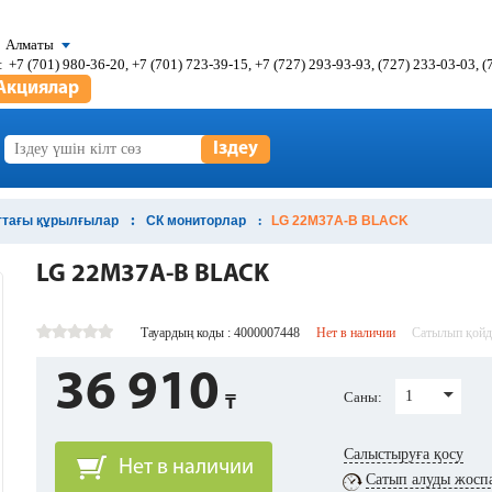
Алматы
:
+7 (701) 980-36-20, +7 (701) 723-39-15, +7 (727) 293-93-93, (727) 233-03-03, 
Акциялар
Іздеу
тағы құрылғылар
СК мониторлар
LG 22M37A-B BLACK
LG 22M37A-B BLACK
Тауардың коды : 4000007448
Нет в наличии
Сатылып қой
36 910
1
Саны:
Салыстыруға қосу
Нет в наличии
Сатып алуды жосп