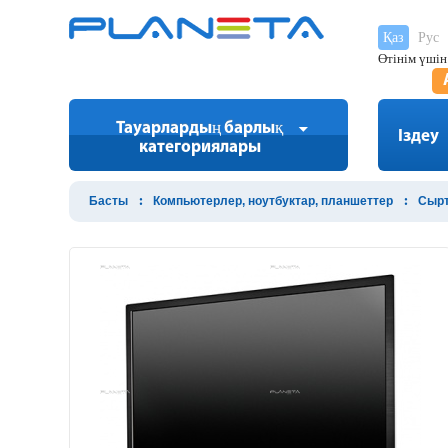
Қаз
Рус
Өтінім үшін
Тауарлардың барлық
Іздеу
категориялары
Басты
Компьютерлер, ноутбуктар, планшеттер
Сырт