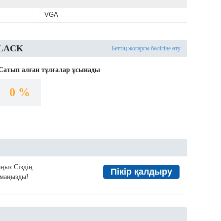
VGA
BLACK
Беттің жоғарғы бөлігіне өту
Сатып алған тұлғалар ұсынады
0 %
ыңыз.Сіздің
Пікір қалдыру
а маңызды!