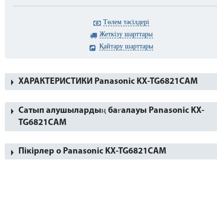
Төлем тәсілдері
Жеткізу шарттары
Қайтару шарттары
ХАРАКТЕРИСТИКИ Panasonic KX-TG6821CAM
Сатып алушылардың бағалауы Panasonic KX-
TG6821CAM
Пікірлер о Panasonic KX-TG6821CAM