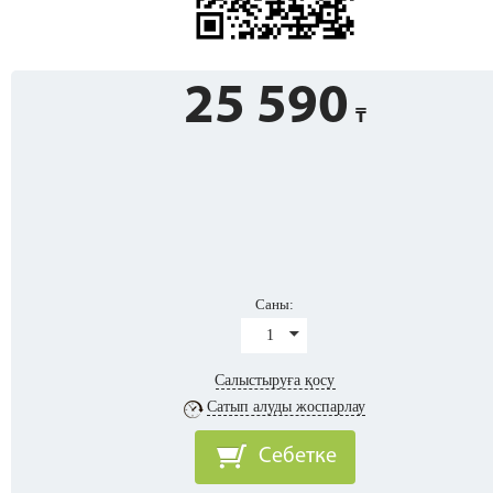
25 590
Саны:
1
Салыстыруға қосу
Сатып алуды жоспарлау
Себетке