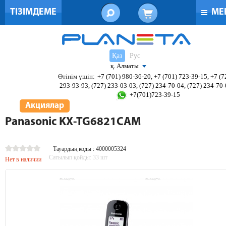
ТІЗІМДЕМЕ
МЕ
Қаз
Рус
қ. Алматы
Өтінім үшін:
+7 (701) 980-36-20, +7 (701) 723-39-15, +7 (7
293-93-93, (727) 233-03-03, (727) 234-70-04, (727) 234-70
+7(701)723-39-15
Акциялар
Panasonic KX-TG6821CAM
Тауардың коды : 4000005324
Сатылып қойды:
33
шт
Нет в наличии