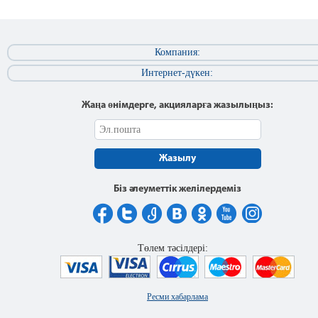
Компания:
Интернет-дүкен:
Жаңа өнімдерге, акцияларға жазылыңыз:
Жазылу
Біз әлеуметтік желілердеміз
Төлем тәсілдері:
Ресми хабарлама