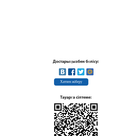
Достарыңызбен бөлісу:
Хатпен жіберу
Тауарға сілтеме: