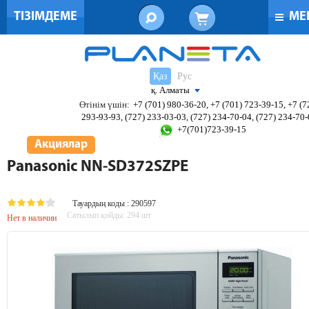
ТІЗІМДЕМЕ
МЕ
Қаз
Рус
қ. Алматы
Өтінім үшін:
+7 (701) 980-36-20, +7 (701) 723-39-15, +7 (7
293-93-93, (727) 233-03-03, (727) 234-70-04, (727) 234-70
+7(701)723-39-15
Акциялар
Panasonic NN-SD372SZPE
Тауардың коды : 290597
Сатылып қойды:
294
шт
Нет в наличии