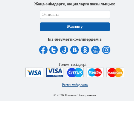
Жаңа өнімдерге, акцияларға жазылыңыз:
Жазылу
Біз әлеуметтік желілердеміз
Төлем тәсілдері:
Ресми хабарлама
© 2026 Планета Электроники