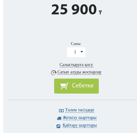
25 900
Саны:
1
Салыстыруға қосу
Сатып алуды жоспарлау
Себетке
Төлем тәсілдері
Жеткізу шарттары
Қайтару шарттары