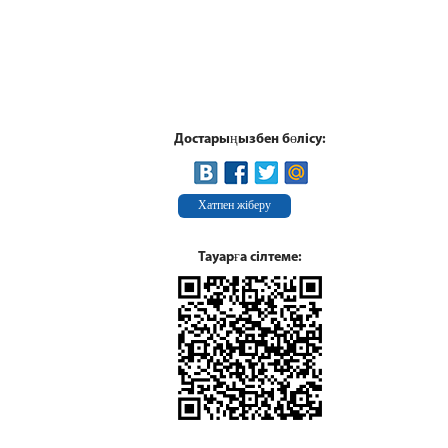
Достарыңызбен бөлісу:
Хатпен жіберу
Тауарға сілтеме: