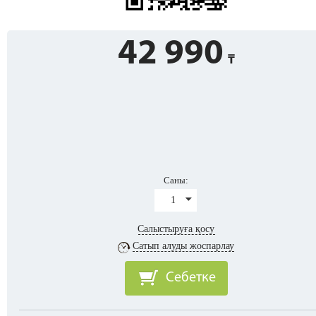
42 990
Саны:
1
Салыстыруға қосу
Сатып алуды жоспарлау
Себетке