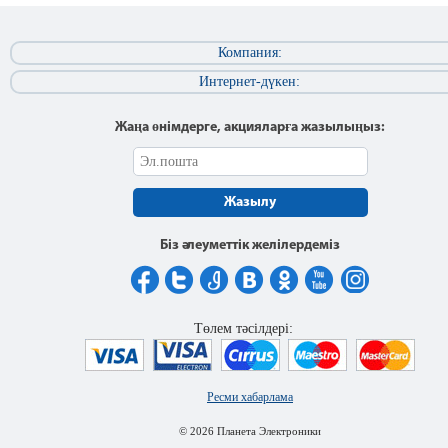
Компания:
Интернет-дүкен:
Жаңа өнімдерге, акцияларға жазылыңыз:
Жазылу
Біз әлеуметтік желілердеміз
Төлем тәсілдері:
Ресми хабарлама
© 2026 Планета Электроники