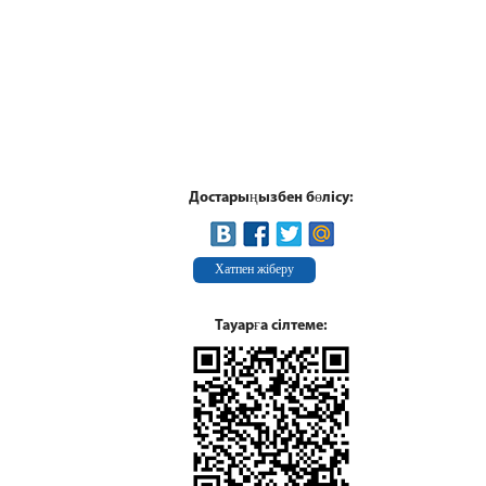
Достарыңызбен бөлісу:
Хатпен жіберу
Тауарға сілтеме: