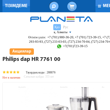
ТІЗІМДЕМЕ
МЕ
Қаз
Рус
қ. Алматы
Өтінім үшін:
+7 (701) 980-36-20, +7 (701) 723-39-15, +7 (7
293-93-93, (727) 233-03-03, (727) 234-70-04, (727) 234-70
+7(701)723-39-15
Акциялар
Philips dap HR 7761 00
Тауардың коды : 288876
Сатылып қойды:
355
шт
Нет в наличии