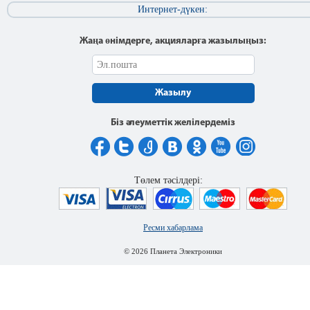
Интернет-дүкен:
Жаңа өнімдерге, акцияларға жазылыңыз:
Жазылу
Біз әлеуметтік желілердеміз
Төлем тәсілдері:
Ресми хабарлама
© 2026 Планета Электроники