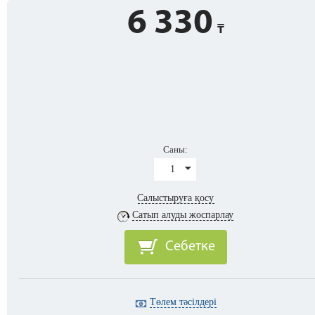
6 330
Саны:
1
Салыстыруға қосу
Сатып алуды жоспарлау
Себетке
Төлем тәсілдері