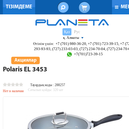
ТІЗІМДЕМЕ
МЕ
Қаз
Рус
қ. Алматы
Өтінім үшін:
+7 (701) 980-36-20, +7 (701) 723-39-15, +7 (7
293-93-93, (727) 233-03-03, (727) 234-70-04, (727) 234-70
+7(701)723-39-15
Акциялар
Polaris EL 3453
Тауардың коды : 288257
Сатылып қойды:
320
шт
Нет в наличии