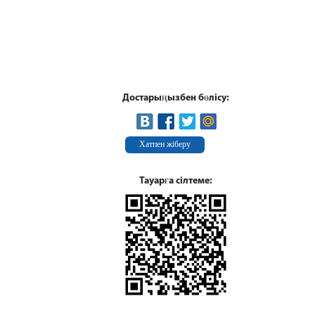
Достарыңызбен бөлісу:
Хатпен жіберу
Тауарға сілтеме: