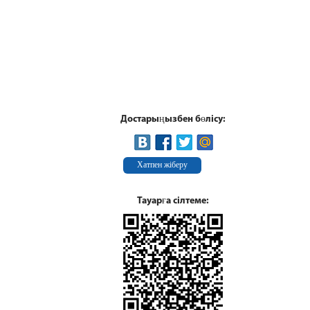
Достарыңызбен бөлісу:
Хатпен жіберу
Тауарға сілтеме: