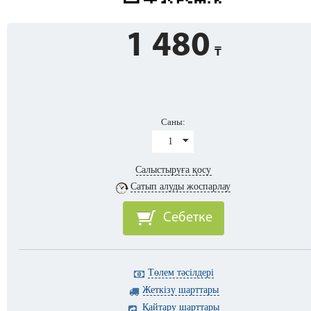
1 480
Саны:
1
Салыстыруға қосу
Сатып алуды жоспарлау
Себетке
Төлем тәсілдері
Жеткізу шарттары
Қайтару шарттары