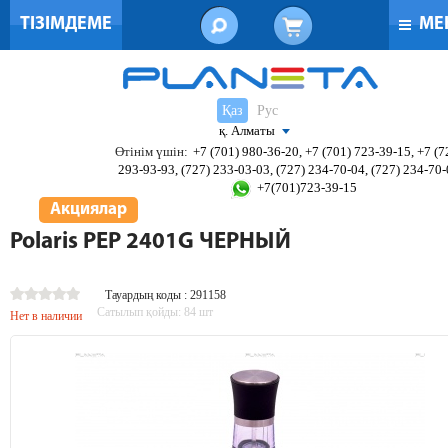
ТІЗІМДЕМЕ
МЕ
Қаз
Рус
қ. Алматы
Өтінім үшін:
+7 (701) 980-36-20, +7 (701) 723-39-15, +7 (7
293-93-93, (727) 233-03-03, (727) 234-70-04, (727) 234-70
+7(701)723-39-15
Акциялар
Polaris PEP 2401G ЧЕРНЫЙ
Тауардың коды : 291158
Сатылып қойды:
84
шт
Нет в наличии