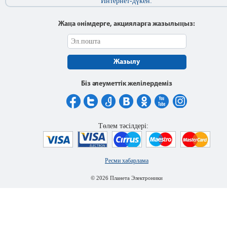
Интернет-дүкен:
Жаңа өнімдерге, акцияларға жазылыңыз:
Жазылу
Біз әлеуметтік желілердеміз
Төлем тәсілдері:
Ресми хабарлама
© 2026 Планета Электроники