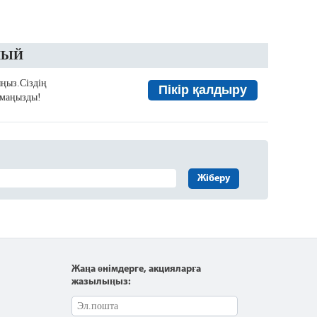
ЁНЫЙ
ыңыз.Сіздің
Пікір қалдыру
а маңызды!
Жіберу
Жаңа өнімдерге, акцияларға
жазылыңыз: