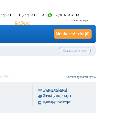
(727) 234-70-04, (727) 234-70-03
+7(701)723-39-15
Төлем тәсілдері
Кіру/Тіркеу
Менің себетім
(0)
Салыстыруға қосу
ды:
162
шт
Баспаға арналған нұсқа
Төлем тәсілдері
Жеткізу шарттары
Қайтару шарттары