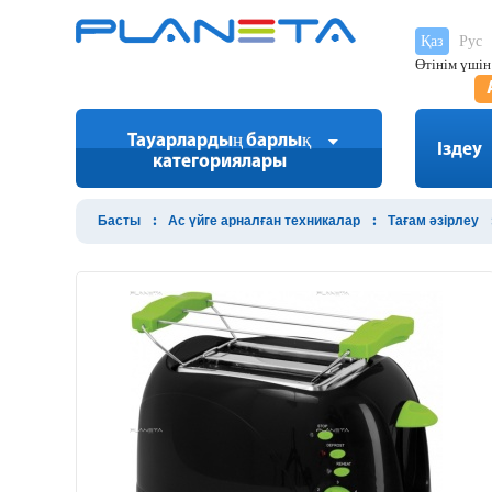
Қаз
Рус
Өтінім үшін
Тауарлардың барлық
Іздеу
категориялары
Басты
Ас үйге арналған техникалар
Тағам әзірлеу