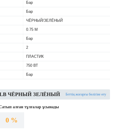
Бар
Бар
ЧЁРНЫЙ/ЗЕЛЁНЫЙ
0.75 М
Бар
2
ПЛАСТИК
750 ВТ
Бар
0702LB ЧЁРНЫЙ ЗЕЛЁНЫЙ
Беттің жоғарғы бөлігіне өту
Сатып алған тұлғалар ұсынады
0 %