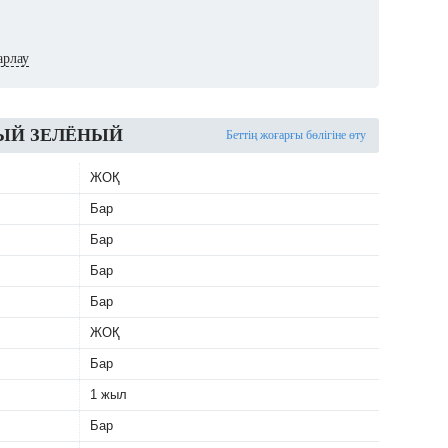
арлау
РНЫЙ ЗЕЛЁНЫЙ
Беттің жоғарғы бөлігіне өту
ЖОҚ
Бар
Бар
Бар
Бар
ЖОҚ
Бар
1 жыл
Бар