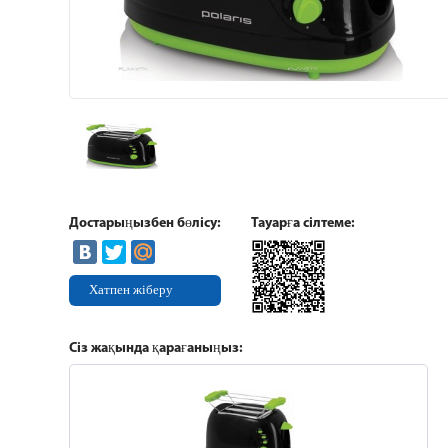
Достарыңызбен бөлісу:
Тауарға сілтеме:
Хатпен жіберу
Сіз жақында қарағаныңыз: