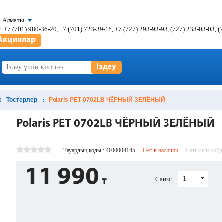
Алматы
:
+7 (701) 980-36-20, +7 (701) 723-39-15, +7 (727) 293-93-93, (727) 233-03-03, 
Акциялар
Іздеу
Тостерлер
Polaris PET 0702LB ЧЁРНЫЙ ЗЕЛЁНЫЙ
Polaris PET 0702LB ЧЁРНЫЙ ЗЕЛЁНЫЙ
Тауардың коды : 4000004145
Нет в наличии
Сатылып қой
11 990
1
Саны: