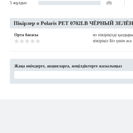
5 жұлдыз
(0)
Пікірлер о Polaris PET 0702LB ЧЁРНЫЙ ЗЕЛ
Орта бағасы
өз пікіріңізді қалдыр
пікіріңіз Біз үшін ас
Жаңа өнімдерге, акцияларға, жеңілдіктерге жазылыңыз