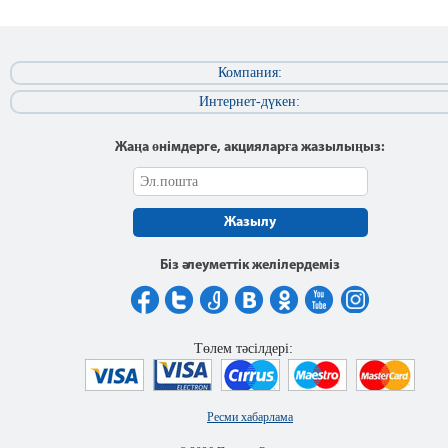
Компания:
Интернет-дүкен:
Жаңа өнімдерге, акцияларға жазылыңыз:
Жазылу
Біз әлеуметтік желілердеміз
Төлем тәсілдері:
Ресми хабарлама