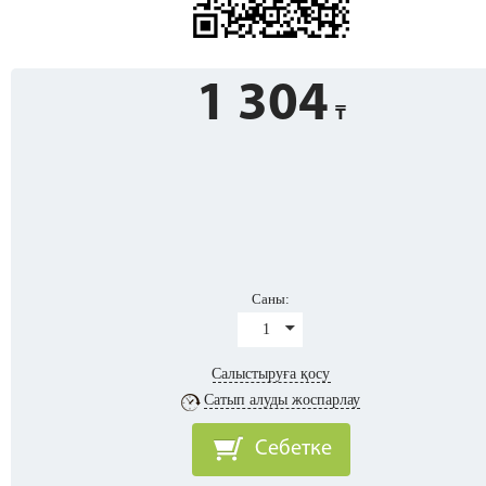
1 304
Саны:
1
Салыстыруға қосу
Сатып алуды жоспарлау
Себетке