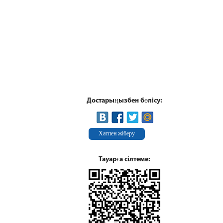
Достарыңызбен бөлісу:
Хатпен жіберу
Тауарға сілтеме: