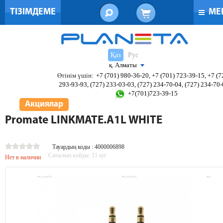
ТІЗІМДЕМЕ
МЕ
Қаз
Рус
қ. Алматы
Өтінім үшін:
+7 (701) 980-36-20, +7 (701) 723-39-15, +7 (7
293-93-93, (727) 233-03-03, (727) 234-70-04, (727) 234-70
+7(701)723-39-15
Акциялар
Promate LINKMATE.A1L WHITE
Тауардың коды : 4000006898
Сатылып қойды:
11
шт
Нет в наличии