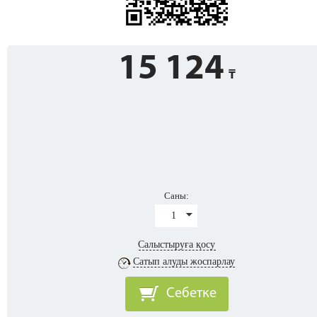
15 124
Саны:
1
Салыстыруға қосу
Сатып алуды жоспарлау
Себетке