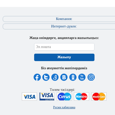
Компания:
Интернет-дүкен:
Жаңа өнімдерге, акцияларға жазылыңыз:
Жазылу
Біз әлеуметтік желілердеміз
Төлем тәсілдері:
Ресми хабарлама