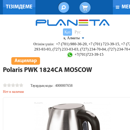
ТІЗІМДЕМЕ
МЕ
Қаз
Рус
қ. Алматы
Өтінім үшін:
+7 (701) 980-36-20, +7 (701) 723-39-15, +7 (7
293-93-93, (727) 233-03-03, (727) 234-70-04, (727) 234-70
+7(701)723-39-15
Акциялар
Polaris PWK 1824CA MOSCOW
Тауардың коды : 4000007658
Нет в наличии