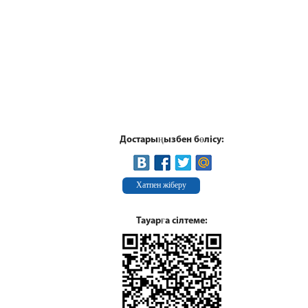
Достарыңызбен бөлісу:
Хатпен жіберу
Тауарға сілтеме: