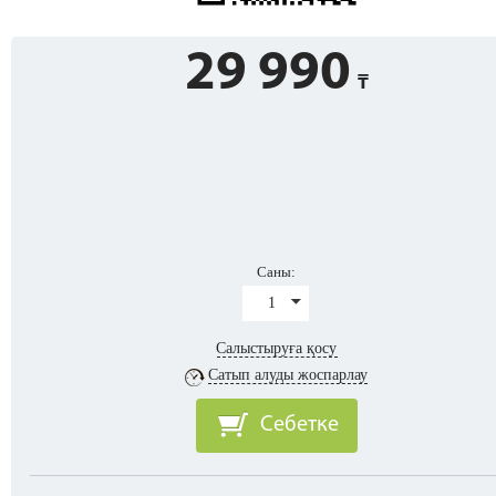
29 990
Саны:
1
Салыстыруға қосу
Сатып алуды жоспарлау
Себетке