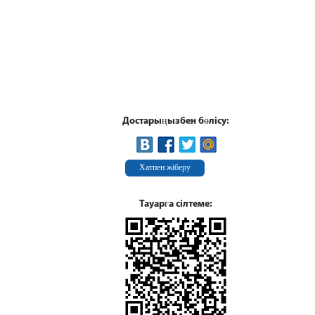
Достарыңызбен бөлісу:
Хатпен жіберу
Тауарға сілтеме: