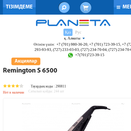
ТІЗІМДЕМЕ
МЕ
Қаз
Рус
қ. Алматы
Өтінім үшін:
+7 (701) 980-36-20, +7 (701) 723-39-15, +7 (7
293-93-93, (727) 233-03-03, (727) 234-70-04, (727) 234-70
+7(701)723-39-15
Акциялар
Remington S 6500
Тауардың коды : 290811
Сатылып қойды:
244
шт
Нет в наличии