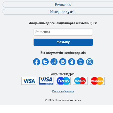
Компания:
Интернет-дүкен:
Жаңа өнімдерге, акцияларға жазылыңыз:
Жазылу
Біз әлеуметтік желілердеміз
Төлем тәсілдері:
Ресми хабарлама
© 2026 Планета Электроники