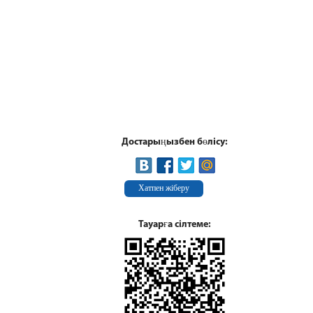
Достарыңызбен бөлісу:
Хатпен жіберу
Тауарға сілтеме: