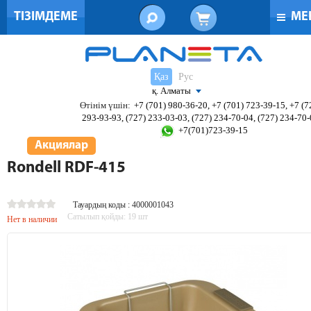
ТІЗІМДЕМЕ
МЕ
Қаз
Рус
қ. Алматы
Өтінім үшін:
+7 (701) 980-36-20, +7 (701) 723-39-15, +7 (7
293-93-93, (727) 233-03-03, (727) 234-70-04, (727) 234-70
+7(701)723-39-15
Акциялар
Rondell RDF-415
Тауардың коды : 4000001043
Сатылып қойды:
19
шт
Нет в наличии