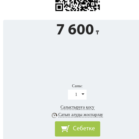
7 600
Саны:
1
Салыстыруға қосу
Сатып алуды жоспарлау
Себетке