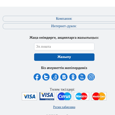
Компания:
Интернет-дүкен:
Жаңа өнімдерге, акцияларға жазылыңыз:
Жазылу
Біз әлеуметтік желілердеміз
Төлем тәсілдері:
Ресми хабарлама