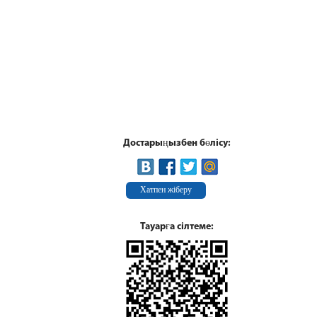
Достарыңызбен бөлісу:
Хатпен жіберу
Тауарға сілтеме: