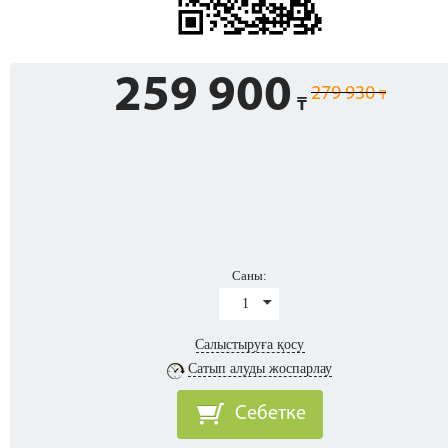
259 900
279 930
Саны:
1
Салыстыруға қосу
Сатып алуды жоспарлау
Себетке