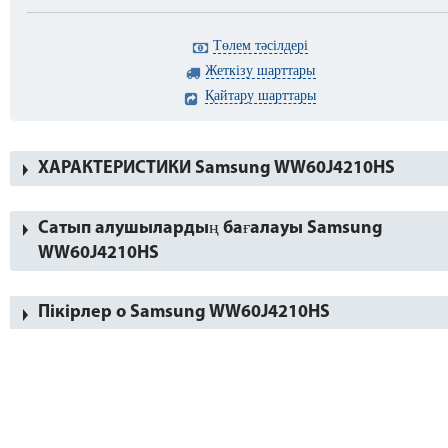
Төлем тәсілдері
Жеткізу шарттары
Қайтару шарттары
ХАРАКТЕРИСТИКИ Samsung WW60J4210HS
Сатып алушылардың бағалауы Samsung
WW60J4210HS
Пікірлер о Samsung WW60J4210HS