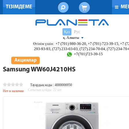
ТІЗІМДЕМЕ
МЕ
Қаз
Рус
қ. Алматы
Өтінім үшін:
+7 (701) 980-36-20, +7 (701) 723-39-15, +7 (7
293-93-93, (727) 233-03-03, (727) 234-70-04, (727) 234-70
+7(701)723-39-15
Акциялар
Samsung WW60J4210HS
Тауардың коды : 4000006950
Сатылып қойды:
22
шт
Нет в наличии