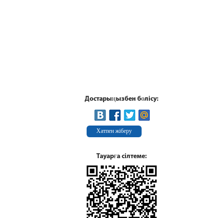
Достарыңызбен бөлісу:
Хатпен жіберу
Тауарға сілтеме: