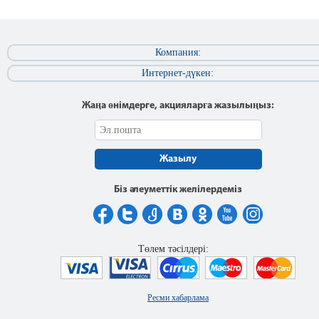
Компания:
Интернет-дүкен:
Жаңа өнімдерге, акцияларға жазылыңыз:
Жазылу
Біз әлеуметтік желілердеміз
Төлем тәсілдері:
Ресми хабарлама