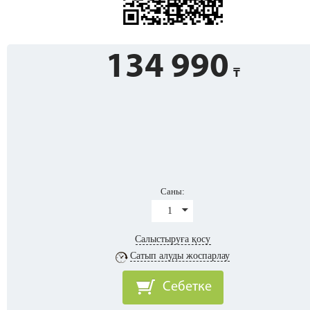
134 990
Саны:
1
Салыстыруға қосу
Сатып алуды жоспарлау
Себетке