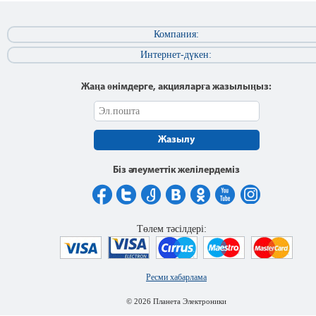
Компания:
Интернет-дүкен:
Жаңа өнімдерге, акцияларға жазылыңыз:
Жазылу
Біз әлеуметтік желілердеміз
Төлем тәсілдері:
Ресми хабарлама
© 2026 Планета Электроники