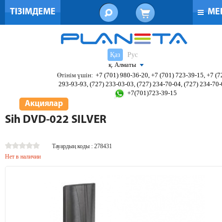
ТІЗІМДЕМЕ
МЕ
Қаз
Рус
қ. Алматы
Өтінім үшін:
+7 (701) 980-36-20, +7 (701) 723-39-15, +7 (7
293-93-93, (727) 233-03-03, (727) 234-70-04, (727) 234-70
+7(701)723-39-15
Акциялар
Sih DVD-022 SILVER
Тауардың коды : 278431
Нет в наличии