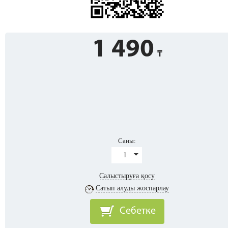
1 490
Саны:
1
Салыстыруға қосу
Сатып алуды жоспарлау
Себетке