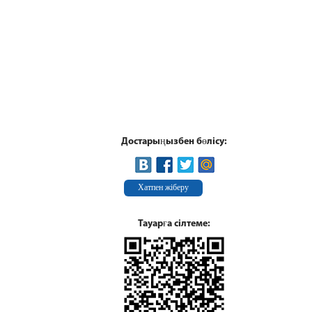
Достарыңызбен бөлісу:
Хатпен жіберу
Тауарға сілтеме: