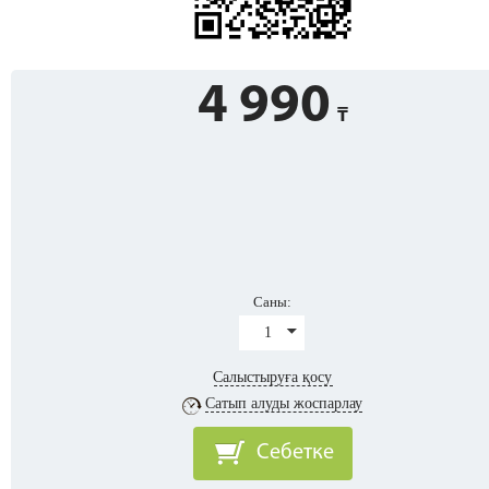
4 990
Саны:
1
Салыстыруға қосу
Сатып алуды жоспарлау
Себетке