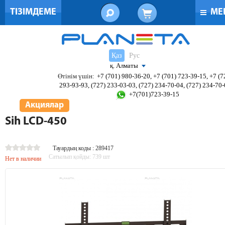
ТІЗІМДЕМЕ
МЕ
Қаз
Рус
қ. Алматы
Өтінім үшін:
+7 (701) 980-36-20, +7 (701) 723-39-15, +7 (7
293-93-93, (727) 233-03-03, (727) 234-70-04, (727) 234-70
+7(701)723-39-15
Акциялар
Sih LCD-450
Тауардың коды : 289417
Сатылып қойды:
739
шт
Нет в наличии