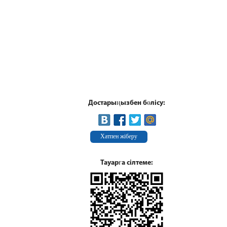
Достарыңызбен бөлісу:
Хатпен жіберу
Тауарға сілтеме: