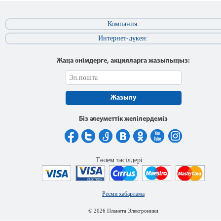
Компания:
Интернет-дүкен:
Жаңа өнімдерге, акцияларға жазылыңыз:
Жазылу
Біз әлеуметтік желілердеміз
Төлем тәсілдері:
Ресми хабарлама
© 2026 Планета Электроники