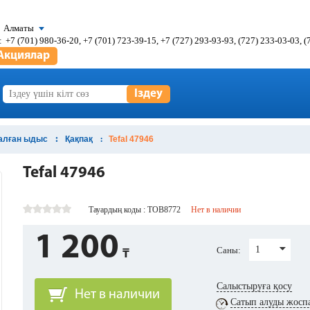
Алматы
:
+7 (701) 980-36-20, +7 (701) 723-39-15, +7 (727) 293-93-93, (727) 233-03-03, 
Акциялар
Іздеу
налған ыдыс
Қақпақ
Tefal 47946
Tefal 47946
Тауардың коды : ТОВ8772
Нет в наличии
1 200
1
Саны:
Салыстыруға қосу
Нет в наличии
Сатып алуды жосп