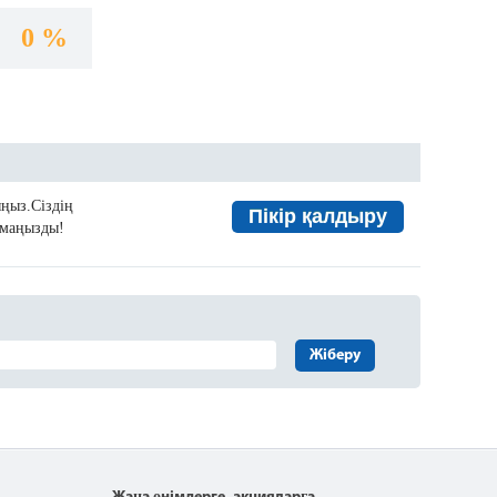
0 %
ыңыз.Сіздің
Пікір қалдыру
а маңызды!
Жіберу