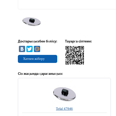
Достарыңызбен бөлісу:
Тауарға сілтеме:
Хатпен жіберу
Сіз жақында қарағаныңыз:
Tefal 47946