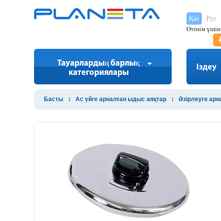
Қаз
Рус
Өтінім үшін
Тауарлардың барлық
Іздеу
категориялары
Басты
Ас үйге арналған ыдыс аяқтар
Әзірлеуге ар