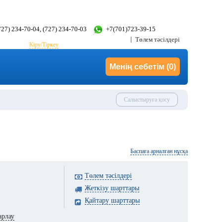
(727) 234-70-04, (727) 234-70-03
+7(701)723-39-15
Төлем тәсілдері
Кіру/Тіркеу
Менің себетім
(0)
Салыстыруға қосу
Баспаға арналған нұсқа
Төлем тәсілдері
Жеткізу шарттары
Қайтару шарттары
арлау