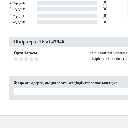
2 жұлдыз
(0)
3 жұлдыз
(0)
4 жұлдыз
(0)
5 жұлдыз
(0)
Пікірлер о Tefal 47946
Орта бағасы
өз пікіріңізді қалдыр
пікіріңіз Біз үшін ас
Жаңа өнімдерге, акцияларға, жеңілдіктерге жазылыңыз