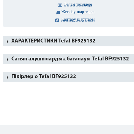
Төлем тәсілдері
Жеткізу шарттары
Қайтару шарттары
ХАРАКТЕРИСТИКИ Tefal BF925132
Сатып алушылардың бағалауы Tefal BF925132
Пікірлер о Tefal BF925132