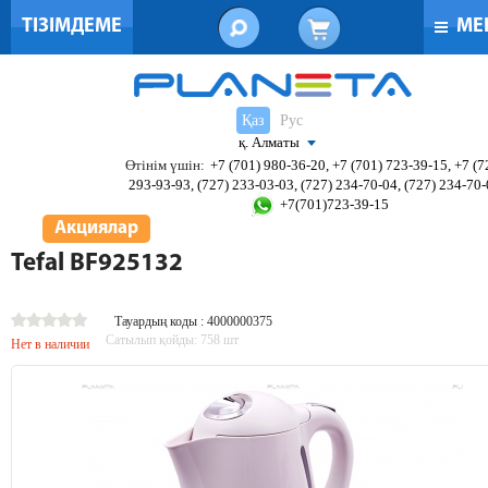
ТІЗІМДЕМЕ
МЕ
Қаз
Рус
қ. Алматы
Өтінім үшін:
+7 (701) 980-36-20, +7 (701) 723-39-15, +7 (7
293-93-93, (727) 233-03-03, (727) 234-70-04, (727) 234-70
+7(701)723-39-15
Акциялар
Tefal BF925132
Тауардың коды : 4000000375
Сатылып қойды:
758
шт
Нет в наличии