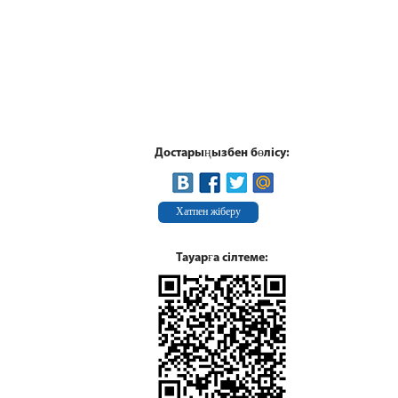
Достарыңызбен бөлісу:
Хатпен жіберу
Тауарға сілтеме: