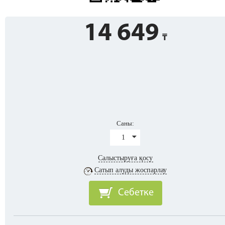
14 649
Саны:
1
Салыстыруға қосу
Сатып алуды жоспарлау
Себетке