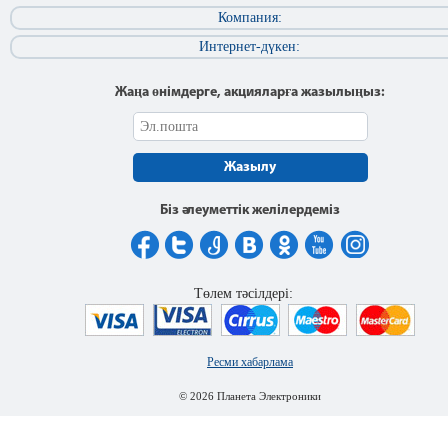
Компания:
Интернет-дүкен:
Жаңа өнімдерге, акцияларға жазылыңыз:
Жазылу
Біз әлеуметтік желілердеміз
Төлем тәсілдері:
Ресми хабарлама
© 2026 Планета Электроники