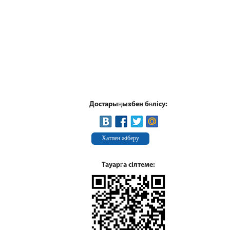
Достарыңызбен бөлісу:
Хатпен жіберу
Тауарға сілтеме: