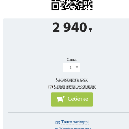
2 940
Саны:
1
Салыстыруға қосу
Сатып алуды жоспарлау
Себетке
Төлем тәсілдері