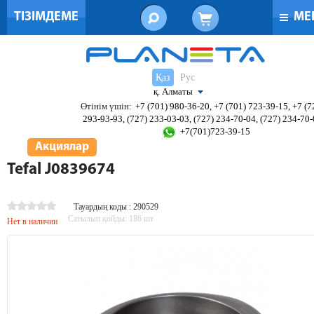
ТІЗІМДЕМЕ
МЕ
Қаз
Рус
қ. Алматы
Өтінім үшін:
+7 (701) 980-36-20, +7 (701) 723-39-15, +7 (7
293-93-93, (727) 233-03-03, (727) 234-70-04, (727) 234-70
+7(701)723-39-15
Акциялар
Tefal J0839674
Тауардың коды : 290529
Сатылып қойды:
186
шт
Нет в наличии