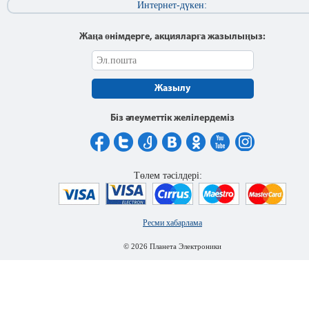
Интернет-дүкен:
Жаңа өнімдерге, акцияларға жазылыңыз:
Жазылу
Біз әлеуметтік желілердеміз
Төлем тәсілдері:
Ресми хабарлама
© 2026 Планета Электроники