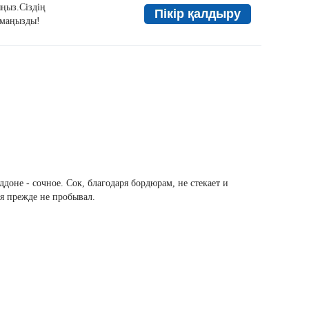
ыңыз.Сіздің
Пікір қалдыру
а маңызды!
доне - сочное. Сок, благодаря бордюрам, не стекает и
 я прежде не пробывал.