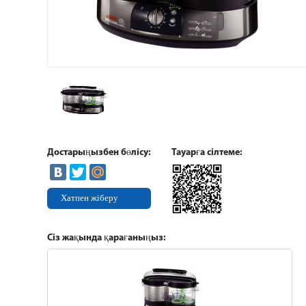
Достарыңызбен бөлісу:
Тауарға сілтеме:
Хатпен жіберу
Сіз жақында қарағаныңыз: