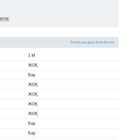
арлау
Беттің жоғарғы бөлігіне өту
1 М
ЖОҚ
Бар
ЖОҚ
ЖОҚ
ЖОҚ
ЖОҚ
Бар
Бар