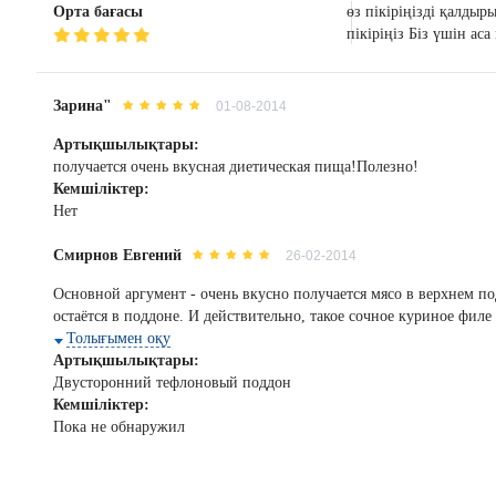
Орта бағасы
өз пікіріңізді қалдыр
пікіріңіз Біз үшін ас
Зарина"
01-08-2014
Артықшылықтары:
получается очень вкусная диетическая пища!Полезно!
Кемшіліктер:
Нет
Смирнов Евгений
26-02-2014
Основной аргумент - очень вкусно получается мясо в верхнем под
остаётся в поддоне. И действительно, такое сочное куриное филе
Толығымен оқу
Артықшылықтары:
Двусторонний тефлоновый поддон
Кемшіліктер:
Пока не обнаружил