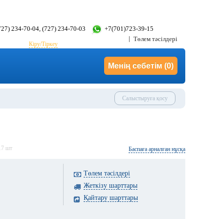
(727) 234-70-04, (727) 234-70-03
+7(701)723-39-15
Төлем тәсілдері
Кіру/Тіркеу
Менің себетім
(0)
Салыстыруға қосу
17
шт
Баспаға арналған нұсқа
Төлем тәсілдері
Жеткізу шарттары
Қайтару шарттары