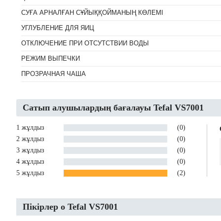
СУҒА АРНАЛҒАН СҰЙЫҚҚОЙМАНЫҢ КӨЛЕМІ
УГЛУБЛЕНИЕ ДЛЯ ЯИЦ
ОТКЛЮЧЕНИЕ ПРИ ОТСУТСТВИИ ВОДЫ
РЕЖИМ ВЫПЕЧКИ
ПРОЗРАЧНАЯ ЧАША
Сатып алушылардың бағалауы Tefal VS7001
1 жұлдыз
(0)
2 жұлдыз
(0)
3 жұлдыз
(0)
4 жұлдыз
(0)
5 жұлдыз
(2)
Пікірлер о Tefal VS7001