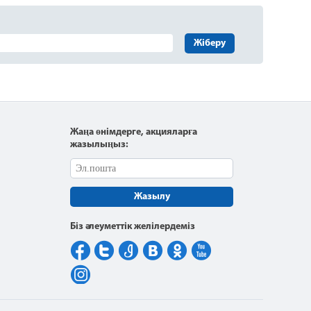
Жіберу
Жаңа өнімдерге, акцияларға
жазылыңыз:
Жазылу
Біз әлеуметтік желілердеміз