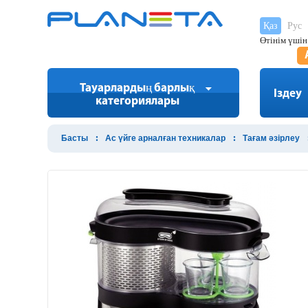
Қаз
Рус
Өтінім үшін
Тауарлардың барлық
Іздеу
категориялары
Басты
Ас үйге арналған техникалар
Тағам әзірлеу