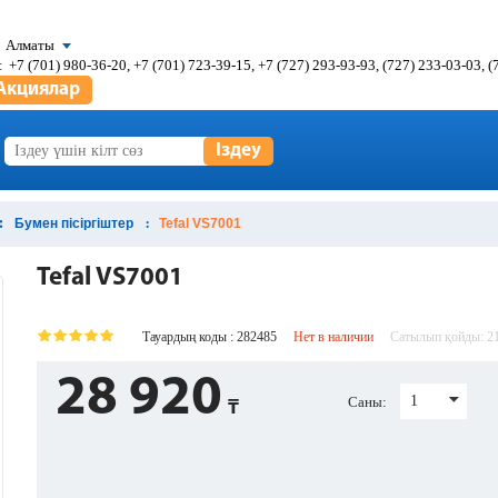
Алматы
:
+7 (701) 980-36-20, +7 (701) 723-39-15, +7 (727) 293-93-93, (727) 233-03-03, 
Акциялар
Іздеу
Бумен пісіргіштер
Tefal VS7001
Tefal VS7001
Тауардың коды : 282485
Нет в наличии
Сатылып қойды:
2
28 920
1
Саны: