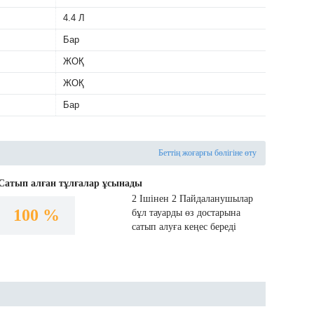
4.4 Л
Бар
ЖОҚ
ЖОҚ
Бар
Беттің жоғарғы бөлігіне өту
Сатып алған тұлғалар ұсынады
2 Ішінен 2 Пайдаланушылар
100 %
бұл тауарды өз достарына
сатып алуға кеңес береді