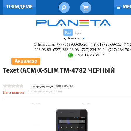
ТІЗІМДЕМЕ
МЕ
Қаз
Рус
қ. Алматы
Өтінім үшін:
+7 (701) 980-36-20, +7 (701) 723-39-15, +7 (7
293-93-93, (727) 233-03-03, (727) 234-70-04, (727) 234-70
+7(701)723-39-15
Акциялар
Texet (ACM)X-SLIM TM-4782 ЧЕРНЫЙ
Тауардың коды : 4000005214
Сатылып қойды:
17
шт
Нет в наличии