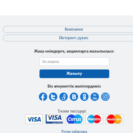
Компания:
Интернет-дүкен:
Жаңа өнімдерге, акцияларға жазылыңыз:
Жазылу
Біз әлеуметтік желілердеміз
Төлем тәсілдері:
Ресми хабарлама