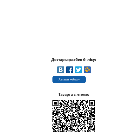
Достарыңызбен бөлісу:
Хатпен жіберу
Тауарға сілтеме: