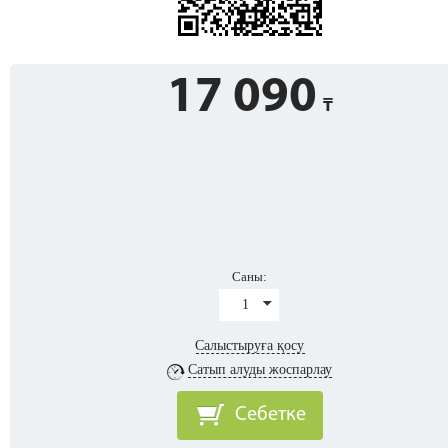
17 090
Саны:
1
Салыстыруға қосу
Сатып алуды жоспарлау
Себетке