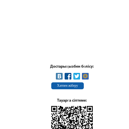
Достарыңызбен бөлісу:
Хатпен жіберу
Тауарға сілтеме: