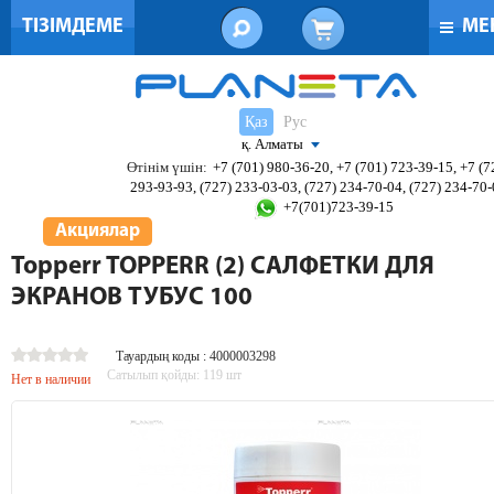
ТІЗІМДЕМЕ
МЕ
Қаз
Рус
қ. Алматы
Өтінім үшін:
+7 (701) 980-36-20, +7 (701) 723-39-15, +7 (7
293-93-93, (727) 233-03-03, (727) 234-70-04, (727) 234-70
+7(701)723-39-15
Акциялар
Topperr TOPPERR (2) САЛФЕТКИ ДЛЯ
ЭКРАНОВ ТУБУС 100
Тауардың коды : 4000003298
Сатылып қойды:
119
шт
Нет в наличии