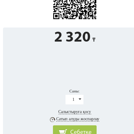
2 320
Саны:
1
Салыстыруға қосу
Сатып алуды жоспарлау
Себетке