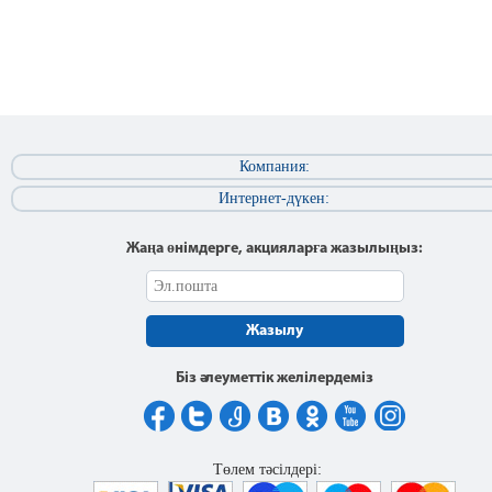
Компания:
Интернет-дүкен:
Жаңа өнімдерге, акцияларға жазылыңыз:
Жазылу
Біз әлеуметтік желілердеміз
Төлем тәсілдері: