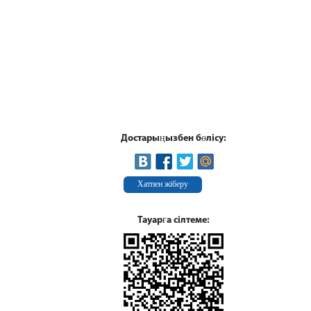
Достарыңызбен бөлісу:
Хатпен жіберу
Тауарға сілтеме: