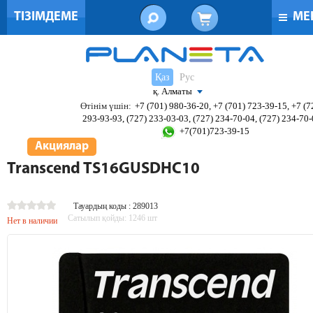
ТІЗІМДЕМЕ
МЕ
Қаз
Рус
қ. Алматы
Өтінім үшін:
+7 (701) 980-36-20, +7 (701) 723-39-15, +7 (7
293-93-93, (727) 233-03-03, (727) 234-70-04, (727) 234-70
+7(701)723-39-15
Акциялар
Transcend TS16GUSDHC10
Тауардың коды : 289013
Сатылып қойды:
1246
шт
Нет в наличии