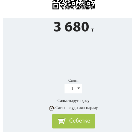
3 680
Саны:
1
Салыстыруға қосу
Сатып алуды жоспарлау
Себетке