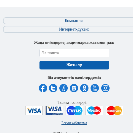
Компания:
Интернет-дүкен:
Жаңа өнімдерге, акцияларға жазылыңыз:
Жазылу
Біз әлеуметтік желілердеміз
Төлем тәсілдері:
Ресми хабарлама