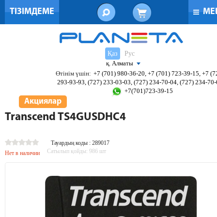
ТІЗІМДЕМЕ
МЕ
Қаз
Рус
қ. Алматы
Өтінім үшін:
+7 (701) 980-36-20, +7 (701) 723-39-15, +7 (7
293-93-93, (727) 233-03-03, (727) 234-70-04, (727) 234-70
+7(701)723-39-15
Акциялар
Transcend TS4GUSDHC4
Тауардың коды : 289017
Сатылып қойды:
986
шт
Нет в наличии