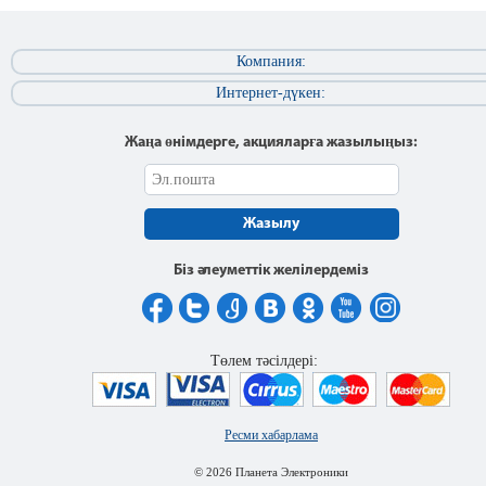
Компания:
Интернет-дүкен:
Жаңа өнімдерге, акцияларға жазылыңыз:
Жазылу
Біз әлеуметтік желілердеміз
Төлем тәсілдері:
Ресми хабарлама
© 2026 Планета Электроники