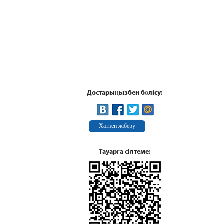
Достарыңызбен бөлісу:
Хатпен жіберу
Тауарға сілтеме: