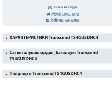
Төлем тәсілдері
Жеткізу шарттары
Қайтару шарттары
ХАРАКТЕРИСТИКИ Transcend TS4GUSDHC4
Сатып алушылардың бағалауы Transcend
TS4GUSDHC4
Пікірлер о Transcend TS4GUSDHC4