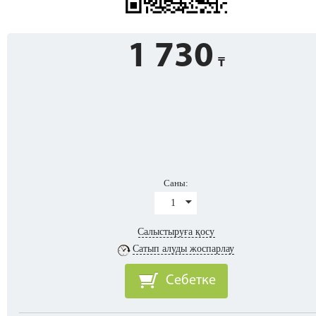
1 730
Саны:
1
Салыстыруға қосу
Сатып алуды жоспарлау
Себетке