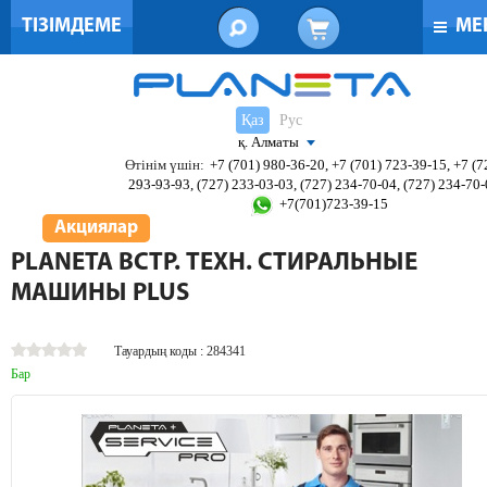
ТІЗІМДЕМЕ
МЕ
Қаз
Рус
қ. Алматы
Өтінім үшін:
+7 (701) 980-36-20, +7 (701) 723-39-15, +7 (7
293-93-93, (727) 233-03-03, (727) 234-70-04, (727) 234-70
+7(701)723-39-15
Акциялар
PLANETA ВСТР. ТЕХН. СТИРАЛЬНЫЕ
МАШИНЫ PLUS
Тауардың коды : 284341
Бар