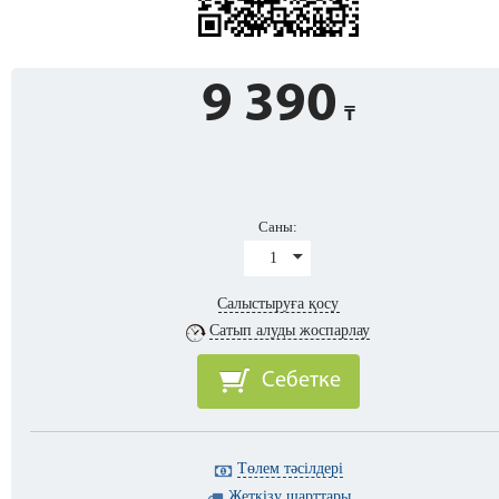
9 390
Саны:
1
Салыстыруға қосу
Сатып алуды жоспарлау
Себетке
Төлем тәсілдері
Жеткізу шарттары