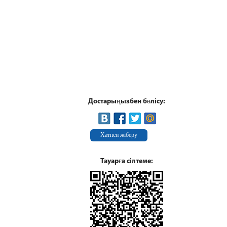
Достарыңызбен бөлісу:
Хатпен жіберу
Тауарға сілтеме: